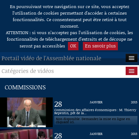
En poursuivant votre navigation sur ce site, vous acceptez
Aller au contenu
l’utilisation de cookies permettant d'accéder à certaines
fonctionnalités. Ce consentement peut être retiré à tout
moment.
ATTENTION : si vous n’acceptez pas l’utilisation de cookies, les
fonctionnalités de téléchargement d’extraits et de découpe ne
OK
En savoir plus
seront pas accessibles
Portail vidéo de l'Assemblée nationale
Catégories de vidéos
ACCUEIL
EN DIRECT
Séance publique
COMMISSIONS
À LA DEMANDE
Questions au Gouvernement
28
JANVIER
2015
RECHERCHE
Commissions
Commission des affaires économiques : M. Thierry
Repentin, pdt de la...
Non disponible. Demandez la mise en ligne en
AIDE À LA DÉCOUPE
Présidence
cliquant ici.
DE VIDÉOS
28
JANVIER
2015
Évènements