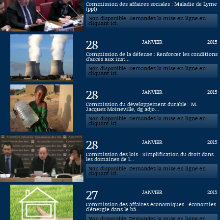
Commission des affaires sociales : Maladie de Lyme
(ppl)
Connaissance, Histoire
Non disponible. Demandez la mise en ligne en
cliquant ici.
Autres
28
JANVIER
2015
Commission de la défense : Renforcer les conditions
d’accès aux inst...
Non disponible. Demandez la mise en ligne en
cliquant ici.
28
JANVIER
2015
Commission du développement durable : M.
Jacques Moineville, dg adjo...
Non disponible. Demandez la mise en ligne en
cliquant ici.
28
JANVIER
2015
Commission des lois : Simplification du droit dans
les domaines de l...
Non disponible. Demandez la mise en ligne en
cliquant ici.
27
JANVIER
2015
Commission des affaires économiques : économies
d'énergie dans le bâ...
Non disponible. Demandez la mise en ligne en