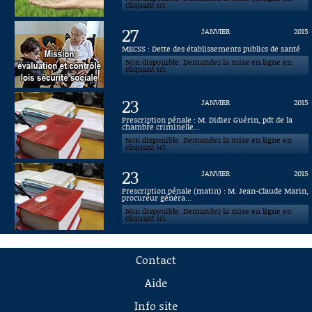
cliquant ici.
27
JANVIER
2015
MECSS : Dette des établissements publics de santé
Non disponible. Demandez la mise en ligne en
cliquant ici.
23
JANVIER
2015
Prescription pénale : M. Didier Guérin, pdt de la
chambre criminelle...
Non disponible. Demandez la mise en ligne en
cliquant ici.
23
JANVIER
2015
Prescription pénale (matin) : M. Jean-Claude Marin,
procureur généra...
Non disponible. Demandez la mise en ligne en
cliquant ici.
Contact
Aide
Info site