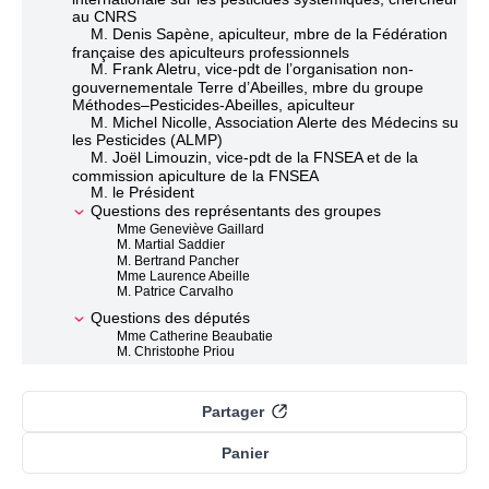
au CNRS
M. Denis Sapène, apiculteur, mbre de la Fédération
française des apiculteurs professionnels
M. Frank Aletru, vice-pdt de l’organisation non-
gouvernementale Terre d’Abeilles, mbre du groupe
Méthodes–Pesticides-Abeilles, apiculteur
M. Michel Nicolle, Association Alerte des Médecins sur
les Pesticides (ALMP)
M. Joël Limouzin, vice-pdt de la FNSEA et de la
commission apiculture de la FNSEA
M. le Président
Questions des représentants des groupes
Mme Geneviève Gaillard
M. Martial Saddier
M. Bertrand Pancher
Mme Laurence Abeille
M. Patrice Carvalho
Questions des députés
Mme Catherine Beaubatie
M. Christophe Priou
M. Yannick Favennec
Mme Brigitte Allain
Mme Françoise Dubois
Partager
M. Guillaume Chevrollier
M. Philippe Plisson
M. Jean-Pierre Vigier
Panier
Mme Delphine Batho
M. Jean-Marie Sermier