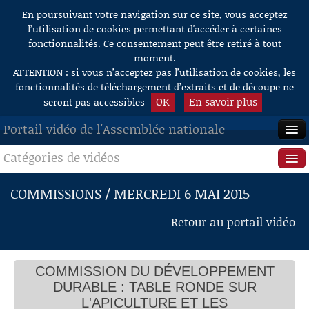
En poursuivant votre navigation sur ce site, vous acceptez
Aller au contenu
l’utilisation de cookies permettant d'accéder à certaines
fonctionnalités. Ce consentement peut être retiré à tout
moment.
ATTENTION : si vous n’acceptez pas l’utilisation de cookies, les
fonctionnalités de téléchargement d’extraits et de découpe ne
OK
En savoir plus
seront pas accessibles
Portail vidéo de l'Assemblée nationale
Catégories de vidéos
ACCUEIL
EN DIRECT
Séance publique
COMMISSIONS / MERCREDI 6 MAI 2015
À LA DEMANDE
Questions au Gouvernement
Retour au portail vidéo
RECHERCHE
Commissions
AIDE À LA DÉCOUPE
COMMISSION DU DÉVELOPPEMENT
Présidence
DE VIDÉOS
DURABLE : TABLE RONDE SUR
Évènements
L'APICULTURE ET LES