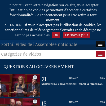
En poursuivant votre navigation sur ce site, vous acceptez
Aller au contenu
l’utilisation de cookies permettant d'accéder à certaines
fonctionnalités. Ce consentement peut être retiré à tout
moment.
ATTENTION : si vous n’acceptez pas l’utilisation de cookies, les
fonctionnalités de téléchargement d’extraits et de découpe ne
OK
En savoir plus
seront pas accessibles
Portail vidéo de l'Assemblée nationale
Catégories de vidéos
ACCUEIL
EN DIRECT
Séance publique
QUESTIONS AU GOUVERNEMENT
À LA DEMANDE
Questions au Gouvernement
21
JUILLET
2026
RECHERCHE
Commissions
Questions au Gouvernement - Mardi 21 juillet 2026
AIDE À LA DÉCOUPE
Présidence
DE VIDÉOS
15
JUILLET
2026
Évènements