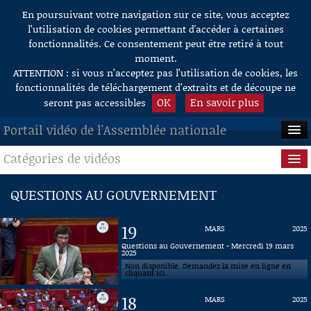
En poursuivant votre navigation sur ce site, vous acceptez
Aller au contenu
l’utilisation de cookies permettant d'accéder à certaines
fonctionnalités. Ce consentement peut être retiré à tout
moment.
ATTENTION : si vous n’acceptez pas l’utilisation de cookies, les
fonctionnalités de téléchargement d’extraits et de découpe ne
OK
En savoir plus
seront pas accessibles
Portail vidéo de l'Assemblée nationale
Catégories de vidéos
ACCUEIL
EN DIRECT
Séance publique
QUESTIONS AU GOUVERNEMENT
À LA DEMANDE
Questions au Gouvernement
19
MARS
2025
RECHERCHE
Commissions
Questions au Gouvernement - Mercredi 19 mars
2025
Non disponible. Demandez la mise en ligne en
AIDE À LA DÉCOUPE
Présidence
cliquant ici.
DE VIDÉOS
18
MARS
2025
Évènements