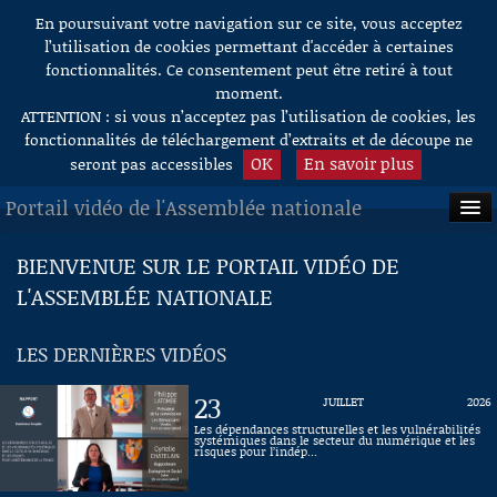
En poursuivant votre navigation sur ce site, vous acceptez
Aller au contenu
l’utilisation de cookies permettant d'accéder à certaines
fonctionnalités. Ce consentement peut être retiré à tout
moment.
ATTENTION : si vous n’acceptez pas l’utilisation de cookies, les
fonctionnalités de téléchargement d’extraits et de découpe ne
OK
En savoir plus
seront pas accessibles
Portail vidéo de l'Assemblée nationale
ACCUEIL
BIENVENUE SUR LE PORTAIL VIDÉO DE
L'ASSEMBLÉE NATIONALE
EN DIRECT
À LA DEMANDE
LES DERNIÈRES VIDÉOS
RECHERCHE
23
JUILLET
2026
AIDE À LA DÉCOUPE
Les dépendances structurelles et les vulnérabilités
systémiques dans le secteur du numérique et les
DE VIDÉOS
risques pour l’indép...