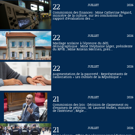
22
JUILLET
2026
Commission des finances : Mme Catherine Pégard,
ministre de la culture, sur les conclusions du
rapport d’évaluation des ...
22
JUILLET
2026
Maillage scolaire à l'épreuve du défi
démographique : Mme Stéphanie Léger, présidente
du RFVE ; Mme Rozenn Merrien, prés...
22
JUILLET
2026
Augmentation de la pauvreté : Représentants de
l'association « Les Oubliés de la République »
21
JUILLET
2026
Commission des lois : Décision de classement ou
d’examen de pétition ; M. Laurent Nuñez, ministre
de l’Intérieur ; Règle...
21
JUILLET
2026