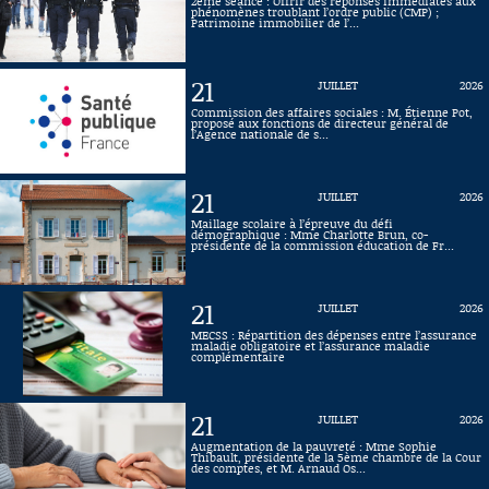
2ème séance : Offrir des réponses immédiates aux
phénomènes troublant l’ordre public (CMP) ;
Patrimoine immobilier de l’...
21
JUILLET
2026
Commission des affaires sociales : M. Étienne Pot,
proposé aux fonctions de directeur général de
l’Agence nationale de s...
21
JUILLET
2026
Maillage scolaire à l’épreuve du défi
démographique : Mme Charlotte Brun, co-
présidente de la commission éducation de Fr...
21
JUILLET
2026
MECSS : Répartition des dépenses entre l’assurance
maladie obligatoire et l’assurance maladie
complémentaire
21
JUILLET
2026
Augmentation de la pauvreté : Mme Sophie
Thibault, présidente de la 5ème chambre de la Cour
des comptes, et M. Arnaud Os...