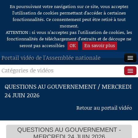
En poursuivant votre navigation sur ce site, vous acceptez
Aller au contenu
l’utilisation de cookies permettant d'accéder à certaines
fonctionnalités. Ce consentement peut être retiré à tout
moment.
ATTENTION : si vous n’acceptez pas l’utilisation de cookies, les
fonctionnalités de téléchargement d’extraits et de découpe ne
OK
En savoir plus
seront pas accessibles
Portail vidéo de l'Assemblée nationale
Catégories de vidéos
ACCUEIL
EN DIRECT
Séance publique
QUESTIONS AU GOUVERNEMENT / MERCREDI
24 JUIN 2026
À LA DEMANDE
Questions au Gouvernement
Retour au portail vidéo
RECHERCHE
Commissions
AIDE À LA DÉCOUPE
Présidence
DE VIDÉOS
QUESTIONS AU GOUVERNEMENT -
Évènements
MERCREDI 24 JUIN 2026