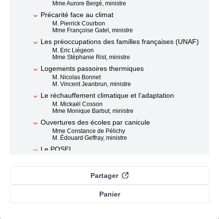
Mme Aurore Bergé, ministre
Précarité face au climat
M. Pierrick Courbon
Mme Françoise Gatel, ministre
Les préoccupations des familles françaises (UNAF)
M. Eric Liégeon
Mme Stéphanie Rist, ministre
Logements passoires thermiques
M. Nicolas Bonnet
M. Vincent Jeanbrun, ministre
Le réchauffement climatique et l’adaptation
M. Mickaël Cosson
Mme Monique Barbut, ministre
Ouvertures des écoles par canicule
Mme Constance de Pélichy
M. Édouard Geffray, ministre
Le POSEI
M. Benoît Blanchard
Mme Naïma Moutchou, ministre
Partager
Adaptation de l'agriculture face aux variations
climatiques
M. Julien Brugerolles
Panier
Mme Annie Genevard, ministre
Gens du voyage