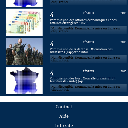
cliquant ici.
4
FÉVRIER
2015
Commission des affaires économiques et des
affaires étrangères : Inv...
Non disponible. Demandez la mise en ligne en
cliquant ici.
4
FÉVRIER
2015
Commission de la défense : Formation des
militaires (rapport d'infor...
Non disponible. Demandez la mise en ligne en
cliquant ici.
4
FÉVRIER
2015
Commission des lois : Nouvelle organisation
territoriale (suite) (Ap...
Non disponible. Demandez la mise en ligne en
cliquant ici.
Contact
Aide
Info site