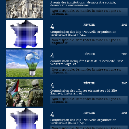
Avenir des institutions : démocratie sociale,
démocratie environneme...
Connaissance, Histoire
Non disponible. Demandez la mise en ligne en
cliquant ici.
Autres
4
FÉVRIER
2015
Commission des lois : Nouvelle organisation
territoriale (suite) (Ar...
Non disponible. Demandez la mise en ligne en
cliquant ici.
4
FÉVRIER
2015
Commission d'enquête tarifs de l'électricité : MM.
Wolfram Vogel et ...
Non disponible. Demandez la mise en ligne en
cliquant ici.
4
FÉVRIER
2015
Commission des affaires étrangères : M. Elie
Barnavi, historien, et ...
Non disponible. Demandez la mise en ligne en
cliquant ici.
4
FÉVRIER
2015
Commission des lois : Nouvelle organisation
territoriale (suite) (Ap...
Non disponible. Demandez la mise en ligne en