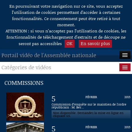
En poursuivant votre navigation sur ce site, vous acceptez
Aller au contenu
l’utilisation de cookies permettant d'accéder à certaines
fonctionnalités. Ce consentement peut être retiré à tout
moment.
ATTENTION : si vous n’acceptez pas l’utilisation de cookies, les
fonctionnalités de téléchargement d’extraits et de découpe ne
OK
En savoir plus
seront pas accessibles
Portail vidéo de l'Assemblée nationale
Catégories de vidéos
ACCUEIL
EN DIRECT
Séance publique
COMMISSIONS
À LA DEMANDE
Questions au Gouvernement
5
FÉVRIER
2015
RECHERCHE
Commissions
Commission d"enquête sur le maintien de l'ordre
républicain : M. Ber...
Non disponible. Demandez la mise en ligne en
AIDE À LA DÉCOUPE
Présidence
cliquant ici.
DE VIDÉOS
5
FÉVRIER
2015
Évènements