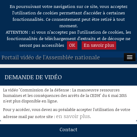
En poursuivant votre navigation sur ce site, vous acceptez
Aller au contenu
l’utilisation de cookies permettant d'accéder à certaines
fonctionnalités. Ce consentement peut être retiré à tout
moment.
ATTENTION : si vous n’acceptez pas l’utilisation de cookies, les
fonctionnalités de téléchargement d’extraits et de découpe ne
OK
En savoir plus
seront pas accessibles
Portail vidéo de l'Assemblée nationale
ACCUEIL
DEMANDE DE VIDÉO
EN DIRECT
La vidéo "Commission de la défense : La manoeuvre ressources
À LA DEMANDE
humaines et les conséquences des arrêts de la CEDH" du 6 mai 2015
n'est plus disponible en ligne.
RECHERCHE
Pour y accéder, vous devez au préalable accepter l'utilisation de votre
en savoir plus
adresse mail par notre site :
.
AIDE À LA DÉCOUPE
DE VIDÉOS
Contact