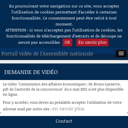
En poursuivant votre navigation sur ce site, vous acceptez
Aller au contenu
l’utilisation de cookies permettant d'accéder à certaines
fonctionnalités. Ce consentement peut être retiré à tout
moment.
ATTENTION : si vous n’acceptez pas l’utilisation de cookies, les
fonctionnalités de téléchargement d’extraits et de découpe ne
OK
En savoir plus
seront pas accessibles
Portail vidéo de l'Assemblée nationale
ACCUEIL
DEMANDE DE VIDÉO
EN DIRECT
La vidéo "Commission des affaires économiques : M. Bruno Lasserre,
À LA DEMANDE
pdt de l'autorité de la concurrence" du 6 mai 2015 n'est plus disponible
en ligne.
RECHERCHE
Pour y accéder, vous devez au préalable accepter l'utilisation de votre
en savoir plus
adresse mail par notre site :
.
AIDE À LA DÉCOUPE
DE VIDÉOS
Contact