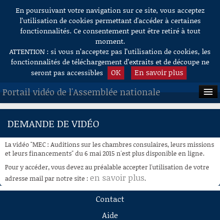
En poursuivant votre navigation sur ce site, vous acceptez
Aller au contenu
l’utilisation de cookies permettant d'accéder à certaines
fonctionnalités. Ce consentement peut être retiré à tout
moment.
ATTENTION : si vous n’acceptez pas l’utilisation de cookies, les
fonctionnalités de téléchargement d’extraits et de découpe ne
OK
En savoir plus
seront pas accessibles
Portail vidéo de l'Assemblée nationale
ACCUEIL
DEMANDE DE VIDÉO
EN DIRECT
La vidéo "MEC : Auditions sur les chambres consulaires, leurs missions
À LA DEMANDE
et leurs financements" du 6 mai 2015 n'est plus disponible en ligne.
Pour y accéder, vous devez au préalable accepter l'utilisation de votre
RECHERCHE
en savoir plus
adresse mail par notre site :
.
AIDE À LA DÉCOUPE
Contact
DE VIDÉOS
Aide