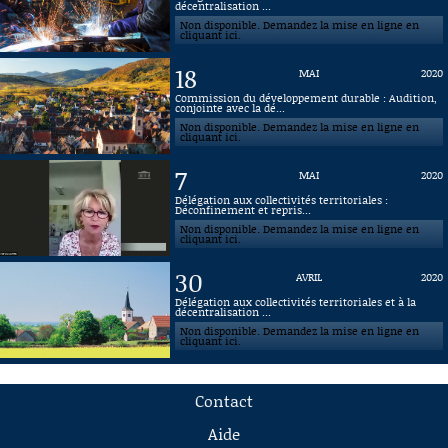
décentralisation ...
Non disponible. Demandez la mise en ligne en
cliquant ici.
18
MAI
2020
Commission du développement durable : Audition,
conjointe avec la dé...
Non disponible. Demandez la mise en ligne en
cliquant ici.
7
MAI
2020
Délégation aux collectivités territoriales :
Déconfinement et repris...
Non disponible. Demandez la mise en ligne en
cliquant ici.
30
AVRIL
2020
Délégation aux collectivités territoriales et à la
décentralisation ...
Non disponible. Demandez la mise en ligne en
cliquant ici.
Contact
Aide