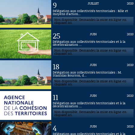
9
JUILLET
2020
Connaissance, Histoire
Délégation aux collectivités territoriales : Rôle et
moyens d’action...
Non disponible. Demandez la mise en ligne en
Autres
cliquant ici.
25
JUIN
2020
Délégation aux collectivités territoriales et à la
décentralisation ...
Non disponible. Demandez la mise en ligne en
cliquant ici.
18
JUIN
2020
Délégation aux collectivités territoriales : M.
Stanislas Bourron, d...
Non disponible. Demandez la mise en ligne en
cliquant ici.
11
JUIN
2020
Délégation aux collectivités territoriales et à la
décentralisation ...
Non disponible. Demandez la mise en ligne en
cliquant ici.
4
JUIN
2020
Délégation aux collectivités territoriales et à la