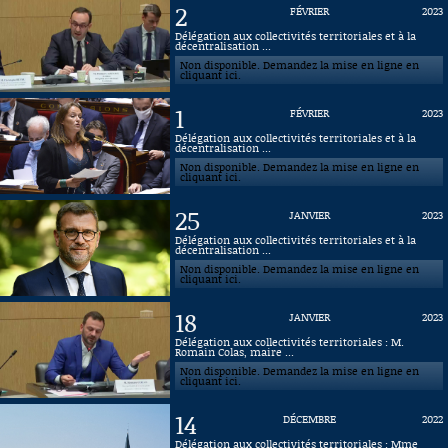
2
FÉVRIER
2023
Connaissance, Histoire
Délégation aux collectivités territoriales et à la
décentralisation ...
Non disponible. Demandez la mise en ligne en
Autres
cliquant ici.
1
FÉVRIER
2023
Délégation aux collectivités territoriales et à la
décentralisation ...
Non disponible. Demandez la mise en ligne en
cliquant ici.
25
JANVIER
2023
Délégation aux collectivités territoriales et à la
décentralisation ...
Non disponible. Demandez la mise en ligne en
cliquant ici.
18
JANVIER
2023
Délégation aux collectivités territoriales : M.
Romain Colas, maire ...
Non disponible. Demandez la mise en ligne en
cliquant ici.
14
DÉCEMBRE
2022
Délégation aux collectivités territoriales : Mme