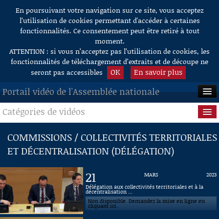
En poursuivant votre navigation sur ce site, vous acceptez
Aller au contenu
l’utilisation de cookies permettant d'accéder à certaines
fonctionnalités. Ce consentement peut être retiré à tout
moment.
ATTENTION : si vous n’acceptez pas l’utilisation de cookies, les
fonctionnalités de téléchargement d’extraits et de découpe ne
OK
En savoir plus
seront pas accessibles
Portail vidéo de l'Assemblée nationale
Catégories de vidéos
ACCUEIL
EN DIRECT
Séance publique
COMMISSIONS / COLLECTIVITÉS TERRITORIALES
ET DÉCENTRALISATION (DÉLÉGATION)
À LA DEMANDE
Questions au Gouvernement
RECHERCHE
Commissions
21
MARS
2023
Délégation aux collectivités territoriales et à la
AIDE À LA DÉCOUPE
décentralisation ...
Présidence
DE VIDÉOS
Non disponible. Demandez la mise en ligne en
cliquant ici.
Évènements