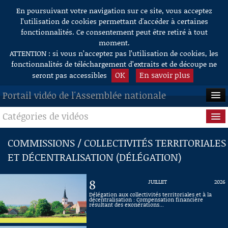
En poursuivant votre navigation sur ce site, vous acceptez
Aller au contenu
l’utilisation de cookies permettant d'accéder à certaines
fonctionnalités. Ce consentement peut être retiré à tout
moment.
ATTENTION : si vous n’acceptez pas l’utilisation de cookies, les
fonctionnalités de téléchargement d’extraits et de découpe ne
OK
En savoir plus
seront pas accessibles
Portail vidéo de l'Assemblée nationale
Catégories de vidéos
ACCUEIL
EN DIRECT
Séance publique
COMMISSIONS / COLLECTIVITÉS TERRITORIALES
ET DÉCENTRALISATION (DÉLÉGATION)
À LA DEMANDE
Questions au Gouvernement
RECHERCHE
Commissions
8
JUILLET
2026
Délégation aux collectivités territoriales et à la
AIDE À LA DÉCOUPE
décentralisation : Compensation financière
Présidence
résultant des exonérations...
DE VIDÉOS
Évènements