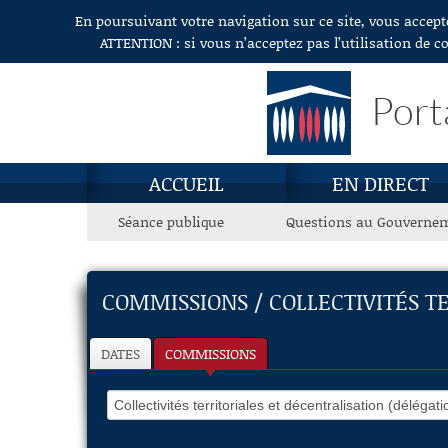
En poursuivant votre navigation sur ce site, vous accept
Aller au contenu
ATTENTION : si vous n’acceptez pas l’utilisation de c
Port
ACCUEIL
EN DIRECT
Séance publique
Questions au Gouverne
COMMISSIONS / COLLECTIVITÉS T
DATES
COMMISSIONS