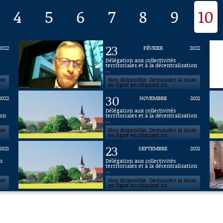
4
5
6
7
8
9
10
23
2022
FÉVRIER
2022
Délégation aux collectivités
territoriales et à la décentralisation
...
ise
Non disponible. Demandez la mise
en ligne en cliquant ici.
30
2022
NOVEMBRE
2021
Délégation aux collectivités
ion
territoriales et à la décentralisation
...
ise
Non disponible. Demandez la mise
en ligne en cliquant ici.
23
2021
SEPTEMBRE
2021
n
Délégation aux collectivités
territoriales et à la décentralisation
...
ise
Non disponible. Demandez la mise
en ligne en cliquant ici.