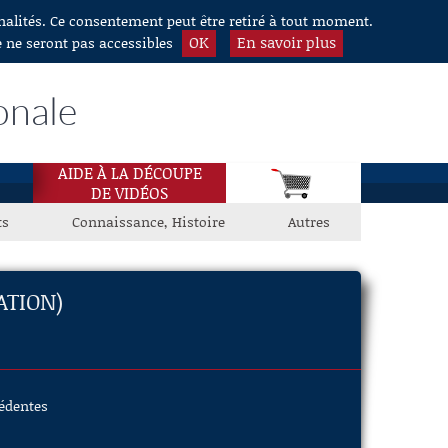
nnalités. Ce consentement peut être retiré à tout moment.
OK
En savoir plus
e ne seront pas accessibles
onale
AIDE À LA DÉCOUPE
DE VIDÉOS
ts
Connaissance, Histoire
Autres
ATION)
cédentes