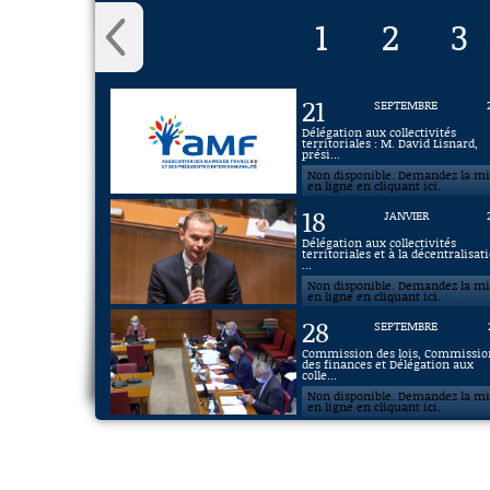
1
2
3
21
SEPTEMBRE
Délégation aux collectivités
territoriales : M. David Lisnard,
prési...
Non disponible. Demandez la m
en ligne en cliquant ici.
18
JANVIER
Délégation aux collectivités
territoriales et à la décentralisat
...
Non disponible. Demandez la m
en ligne en cliquant ici.
28
SEPTEMBRE
Commission des lois, Commissio
des finances et Délégation aux
colle...
Non disponible. Demandez la m
en ligne en cliquant ici.