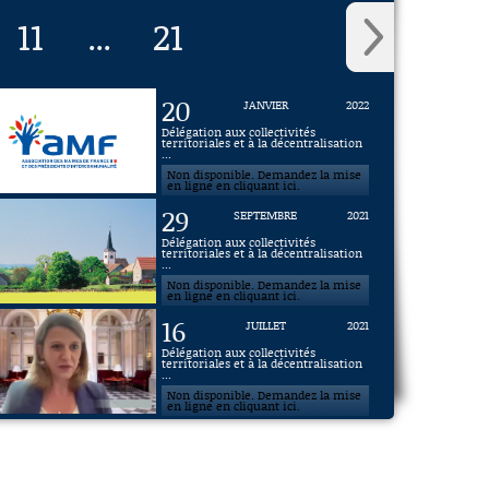
11
21
...
20
JANVIER
2022
Délégation aux collectivités
territoriales et à la décentralisation
...
Non disponible. Demandez la mise
en ligne en cliquant ici.
29
SEPTEMBRE
2021
Délégation aux collectivités
territoriales et à la décentralisation
...
Non disponible. Demandez la mise
en ligne en cliquant ici.
16
JUILLET
2021
Délégation aux collectivités
territoriales et à la décentralisation
...
Non disponible. Demandez la mise
en ligne en cliquant ici.