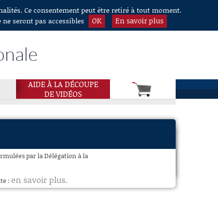
nnalités. Ce consentement peut être retiré à tout moment.
OK
En savoir plus
e ne seront pas accessibles
onale
AIDE À LA DÉCOUPE
DE VIDÉOS
formulées par la Délégation à la
en savoir plus
te :
.