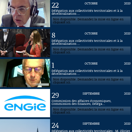
22
OCTOBRE
2020
Connaissance, Histoire
Délégation aux collectivités territoriales et à la
décentralisation ...
Non disponible. Demandez la mise en ligne en
Autres
cliquant ici.
8
OCTOBRE
2020
Délégation aux collectivités territoriales et à la
décentralisation ...
Non disponible. Demandez la mise en ligne en
cliquant ici.
1
OCTOBRE
2020
Délégation aux collectivités territoriales et à la
décentralisation ...
Non disponible. Demandez la mise en ligne en
cliquant ici.
29
SEPTEMBRE
2020
Commission des affaires économiques,
Commission des finances, Déléga...
Non disponible. Demandez la mise en ligne en
cliquant ici.
24
SEPTEMBRE
2020
Délégation aux collectivités territoriales : M. Olivier