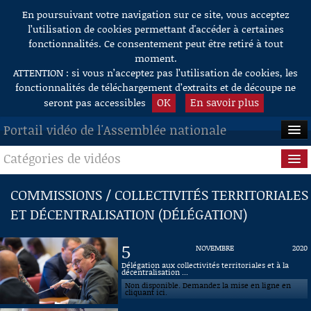
En poursuivant votre navigation sur ce site, vous acceptez
Aller au contenu
l’utilisation de cookies permettant d'accéder à certaines
fonctionnalités. Ce consentement peut être retiré à tout
moment.
ATTENTION : si vous n’acceptez pas l’utilisation de cookies, les
fonctionnalités de téléchargement d’extraits et de découpe ne
OK
En savoir plus
seront pas accessibles
Portail vidéo de l'Assemblée nationale
Catégories de vidéos
ACCUEIL
EN DIRECT
Séance publique
COMMISSIONS / COLLECTIVITÉS TERRITORIALES
ET DÉCENTRALISATION (DÉLÉGATION)
À LA DEMANDE
Questions au Gouvernement
RECHERCHE
Commissions
5
NOVEMBRE
2020
Délégation aux collectivités territoriales et à la
AIDE À LA DÉCOUPE
décentralisation ...
Présidence
DE VIDÉOS
Non disponible. Demandez la mise en ligne en
cliquant ici.
Évènements