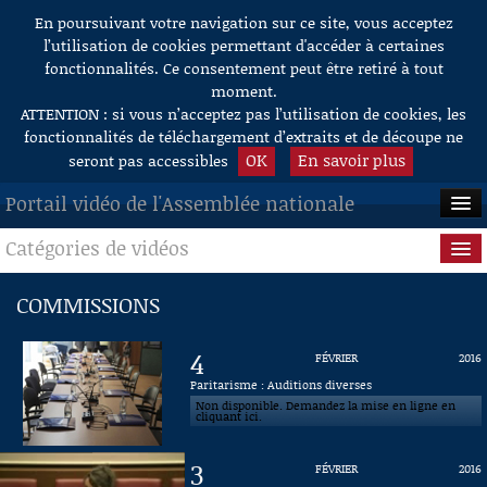
En poursuivant votre navigation sur ce site, vous acceptez
Aller au contenu
l’utilisation de cookies permettant d'accéder à certaines
fonctionnalités. Ce consentement peut être retiré à tout
moment.
ATTENTION : si vous n’acceptez pas l’utilisation de cookies, les
fonctionnalités de téléchargement d’extraits et de découpe ne
OK
En savoir plus
seront pas accessibles
Portail vidéo de l'Assemblée nationale
Catégories de vidéos
ACCUEIL
EN DIRECT
Séance publique
COMMISSIONS
À LA DEMANDE
Questions au Gouvernement
4
FÉVRIER
2016
RECHERCHE
Commissions
Paritarisme : Auditions diverses
Non disponible. Demandez la mise en ligne en
cliquant ici.
AIDE À LA DÉCOUPE
Présidence
DE VIDÉOS
3
FÉVRIER
2016
Évènements