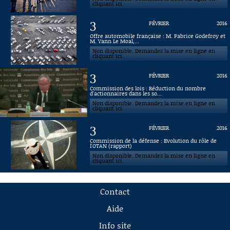
cliquant ici.
3
FÉVRIER
2016
Offre automobile française : M. Fabrice Godefroy et
M. Yann Le Moal,...
Non disponible. Demandez la mise en ligne en
cliquant ici.
3
FÉVRIER
2016
Commission des lois : Réduction du nombre
d'actionnaires dans les so...
Non disponible. Demandez la mise en ligne en
cliquant ici.
3
FÉVRIER
2016
Commission de la défense : Evolution du rôle de
l'OTAN (rapport)
Non disponible. Demandez la mise en ligne en
cliquant ici.
Contact
Aide
Info site