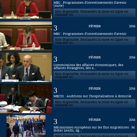
MEC : Programmes d'investissements d'avenir
(suite)
Connaissance, Histoire
Non disponible. Demandez la mise en ligne en
cliquant ici.
Autres
3
FÉVRIER
2016
MEC : Programmes d'investissements d'avenir
Non disponible. Demandez la mise en ligne en
cliquant ici.
3
FÉVRIER
2016
Commissions des affaires économiques, des
affaires étrangères, des a...
Non disponible. Demandez la mise en ligne en
cliquant ici.
3
FÉVRIER
2016
MECSS : Auditions sur l’hospitalisation à domicile
Non disponible. Demandez la mise en ligne en
cliquant ici.
3
FÉVRIER
2016
Mécanismes européens sur les flus migratoires : M.
didier Leschi, dg...
Non disponible. Demandez la mise en ligne en