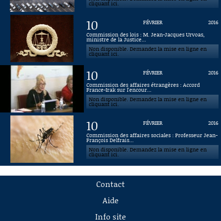
cliquant ici.
10
FÉVRIER
2016
Commission des lois : M. Jean-Jacques Urvoas,
ministre de la Justice...
Non disponible. Demandez la mise en ligne en
cliquant ici.
10
FÉVRIER
2016
Commission des affaires étrangères : Accord
France-Irak sur l'encour...
Non disponible. Demandez la mise en ligne en
cliquant ici.
10
FÉVRIER
2016
Commission des affaires sociales : Professeur Jean-
François Delfrais...
Non disponible. Demandez la mise en ligne en
cliquant ici.
Contact
Aide
Info site