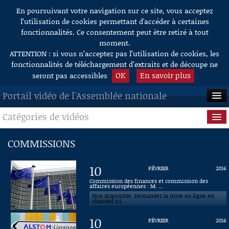
En poursuivant votre navigation sur ce site, vous acceptez
Aller au contenu
l’utilisation de cookies permettant d'accéder à certaines
fonctionnalités. Ce consentement peut être retiré à tout
moment.
ATTENTION : si vous n’acceptez pas l’utilisation de cookies, les
fonctionnalités de téléchargement d’extraits et de découpe ne
OK
En savoir plus
seront pas accessibles
Portail vidéo de l'Assemblée nationale
Catégories de vidéos
ACCUEIL
EN DIRECT
Séance publique
COMMISSIONS
À LA DEMANDE
Questions au Gouvernement
10
FÉVRIER
2016
RECHERCHE
Commissions
Commission des finances et commission des
affaires européennes : M. ...
Non disponible. Demandez la mise en ligne en
AIDE À LA DÉCOUPE
Présidence
cliquant ici.
DE VIDÉOS
10
FÉVRIER
2016
Évènements