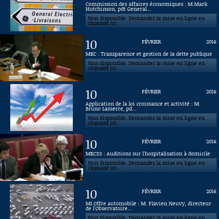
Commission des affaires économiques : M.Mark
Hutchinson, pdt General...
Connaissance, Histoire
Non disponible. Demandez la mise en ligne en
cliquant ici.
Autres
10
FÉVRIER
2016
MEC : Transparence et gestion de la dette publique
Non disponible. Demandez la mise en ligne en
cliquant ici.
10
FÉVRIER
2016
Application de la loi croissance et activité : M.
Bruno Lasserre, pd...
Non disponible. Demandez la mise en ligne en
cliquant ici.
10
FÉVRIER
2016
MECSS : Auditions sur l'hospitalisation à domicile
Non disponible. Demandez la mise en ligne en
cliquant ici.
10
FÉVRIER
2016
MI Offre automobile : M. Flavien Neuvy, directeur
de l'Observatoire...
Non disponible. Demandez la mise en ligne en