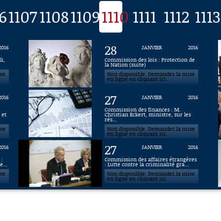
6
1107
1108
1109
1110
1111
1112
1113
28
2016
JANVIER
2016
i,
Commission des lois : Protection de
la Nation (suite)
ise
Non disponible. Demandez la mise
en ligne en cliquant ici.
27
2016
JANVIER
2016
Commission des finances : M.
 et
Christian Eckert, ministre, sur les
rés...
ise
Non disponible. Demandez la mise
en ligne en cliquant ici.
27
2016
JANVIER
2016
:
Commission des affaires étrangères
...
: Lutte contre la criminalité gra...
ise
Non disponible. Demandez la mise
en ligne en cliquant ici.