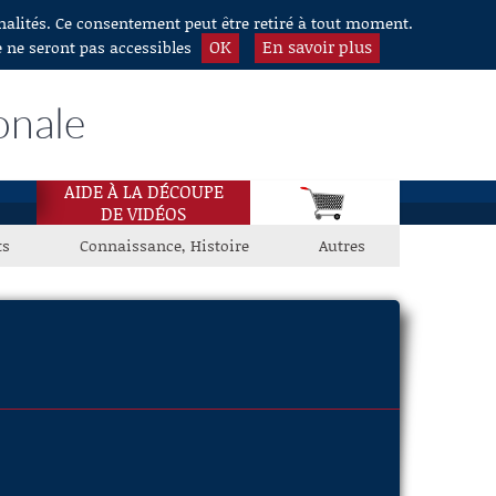
nnalités. Ce consentement peut être retiré à tout moment.
OK
En savoir plus
e ne seront pas accessibles
onale
AIDE À LA DÉCOUPE
DE VIDÉOS
ts
Connaissance, Histoire
Autres