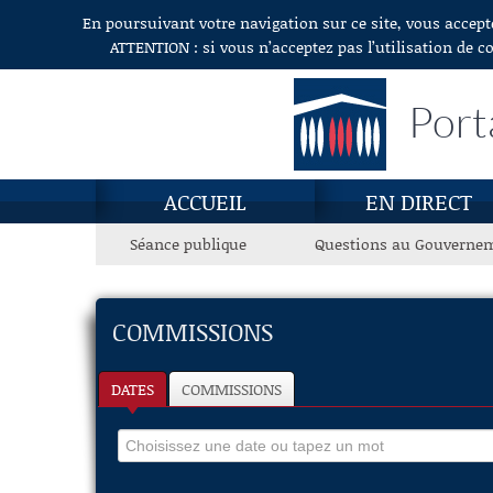
En poursuivant votre navigation sur ce site, vous accept
Aller au contenu
ATTENTION : si vous n’acceptez pas l’utilisation de c
Port
ACCUEIL
EN DIRECT
Séance publique
Questions au Gouverne
COMMISSIONS
DATES
COMMISSIONS