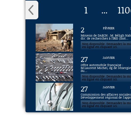
1
110
...
2
FÉVRIER
Moyens de DAECH : M. Béligh Nabl
dir. de recherches à l’IRIS (Inst...
Non disponible. Demandez la m
en ligne en cliquant ici.
27
JANVIER
Offre automobile française :
M.Laurent Michel, dg de l'énergie
du...
Non disponible. Demandez la m
en ligne en cliquant ici.
27
JANVIER
Commission des affaires sociales 
Développement régional de l'appre
Non disponible. Demandez la m
en ligne en cliquant ici.