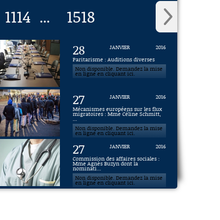
1114
1518
...
28
JANVIER
2016
Paritarisme : Auditions diverses
Non disponible. Demandez la mise
en ligne en cliquant ici.
27
JANVIER
2016
Mécanismes européens sur les flux
migratoires : Mme Céline Schmitt,
...
Non disponible. Demandez la mise
en ligne en cliquant ici.
27
JANVIER
2016
Commission des affaires sociales :
Mme Agnès Buzyn dont la
nominati...
Non disponible. Demandez la mise
en ligne en cliquant ici.