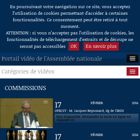
En poursuivant votre navigation sur ce site, vous acceptez
Aller au contenu
l’utilisation de cookies permettant d'accéder à certaines
fonctionnalités. Ce consentement peut être retiré à tout
moment.
ATTENTION : si vous n’acceptez pas l’utilisation de cookies, les
fonctionnalités de téléchargement d’extraits et de découpe ne
OK
En savoir plus
seront pas accessibles
Portail vidéo de l'Assemblée nationale
Catégories de vidéos
ACCUEIL
EN DIRECT
Séance publique
COMMISSIONS
À LA DEMANDE
Questions au Gouvernement
17
FÉVRIER
2016
RECHERCHE
Commissions
OPECST : M. Jacques Repussard, dg de l'IRSN
Non disponible. Demandez la mise en ligne en
cliquant ici.
AIDE À LA DÉCOUPE
Présidence
DE VIDÉOS
17
FÉVRIER
2016
Évènements