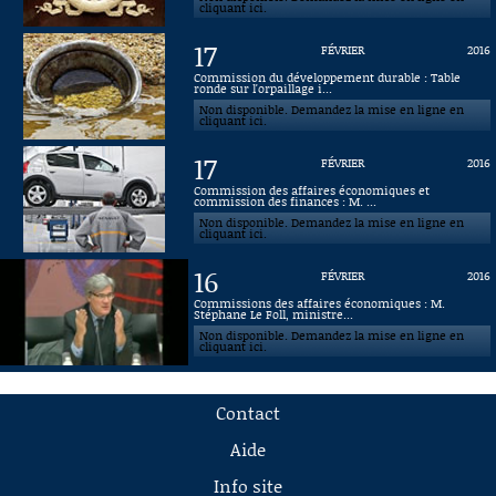
cliquant ici.
17
FÉVRIER
2016
Commission du développement durable : Table
ronde sur l'orpaillage i...
Non disponible. Demandez la mise en ligne en
cliquant ici.
17
FÉVRIER
2016
Commission des affaires économiques et
commission des finances : M. ...
Non disponible. Demandez la mise en ligne en
cliquant ici.
16
FÉVRIER
2016
Commissions des affaires économiques : M.
Stéphane Le Foll, ministre...
Non disponible. Demandez la mise en ligne en
cliquant ici.
Contact
Aide
Info site