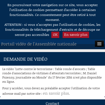
En poursuivant votre navigation sur ce site, vous acceptez
Aller au contenu
l’utilisation de cookies permettant d'accéder à certaines
fonctionnalités. Ce consentement peut être retiré à tout
moment.
ATTENTION : si vous n’acceptez pas l’utilisation de cookies, les
fonctionnalités de téléchargement d’extraits et de découpe ne
OK
En savoir plus
seront pas accessibles
Portail vidéo de l'Assemblée nationale
ACCUEIL
DEMANDE DE VIDÉO
EN DIRECT
La vidéo "Lutte contre le terrorisme : Table ronde d'avocats ; Table
À LA DEMANDE
ronde d'associations de victimes d'attentats terroristes ; M. Daniel
Pszenny, journaliste au Monde" du 17 février 2016 n'est plus disponible
en ligne.
RECHERCHE
Pour y accéder, vous devez au préalable accepter l'utilisation de votre
AIDE À LA DÉCOUPE
en savoir plus
adresse mail par notre site :
.
DE VIDÉOS
Contact