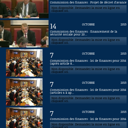
Commission des finances : Projet de décret d'avance
Non disponible. Demandez la mise en ligne en
Connaissance, Histoire
cliquant ici.
Autres
14
OCTOBRE
2015
Commission des finances : financement de la
sécurité sociale pour 20...
Non disponible. Demandez la mise en ligne en
cliquant ici.
7
OCTOBRE
2015
Commission des finances : loi de finances pour 2016
(après article 8...
Non disponible. Demandez la mise en ligne en
cliquant ici.
7
OCTOBRE
2015
Commission des finances : loi de finances pour 2016
(articles 4 à ap...
Non disponible. Demandez la mise en ligne en
cliquant ici.
7
OCTOBRE
2015
Commission des finances : loi de finances pour 2016
Non disponible. Demandez la mise en ligne en
cliquant ici.