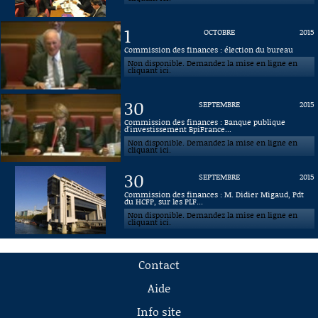
1
OCTOBRE
2015
Commission des finances : élection du bureau
Non disponible. Demandez la mise en ligne en
cliquant ici.
30
SEPTEMBRE
2015
Commission des finances : Banque publique
d'investissement BpiFrance...
Non disponible. Demandez la mise en ligne en
cliquant ici.
30
SEPTEMBRE
2015
Commission des finances : M. Didier Migaud, Pdt
du HCFP, sur les PLF...
Non disponible. Demandez la mise en ligne en
cliquant ici.
Contact
Aide
Info site