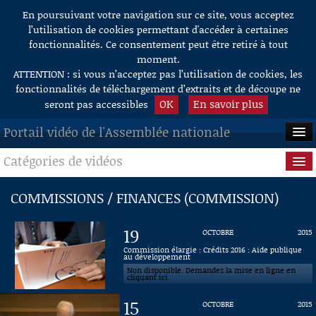
En poursuivant votre navigation sur ce site, vous acceptez
Aller au contenu
l’utilisation de cookies permettant d'accéder à certaines
fonctionnalités. Ce consentement peut être retiré à tout
moment.
ATTENTION : si vous n’acceptez pas l’utilisation de cookies, les
fonctionnalités de téléchargement d’extraits et de découpe ne
OK
En savoir plus
seront pas accessibles
Portail vidéo de l'Assemblée nationale
Catégories de vidéos
ACCUEIL
EN DIRECT
Séance publique
COMMISSIONS / FINANCES (COMMISSION)
À LA DEMANDE
Questions au Gouvernement
19
OCTOBRE
2015
RECHERCHE
Commissions
Commission élargie : Crédits 2016 : Aide publique
au développement
Non disponible. Demandez la mise en ligne en
AIDE À LA DÉCOUPE
Présidence
cliquant ici.
DE VIDÉOS
15
OCTOBRE
2015
Évènements