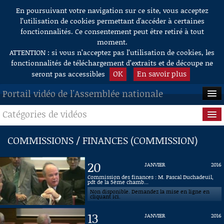
En poursuivant votre navigation sur ce site, vous acceptez
Aller au contenu
l’utilisation de cookies permettant d'accéder à certaines
fonctionnalités. Ce consentement peut être retiré à tout
moment.
ATTENTION : si vous n’acceptez pas l’utilisation de cookies, les
fonctionnalités de téléchargement d’extraits et de découpe ne
OK
En savoir plus
seront pas accessibles
Portail vidéo de l'Assemblée nationale
Catégories de vidéos
ACCUEIL
EN DIRECT
Séance publique
COMMISSIONS / FINANCES (COMMISSION)
À LA DEMANDE
Questions au Gouvernement
20
JANVIER
2016
RECHERCHE
Commissions
Commission des finances : M. Pascal Duchadeuil,
pdt de la 5ème chamb...
Non disponible. Demandez la mise en ligne en
AIDE À LA DÉCOUPE
Présidence
cliquant ici.
DE VIDÉOS
13
JANVIER
2016
Évènements