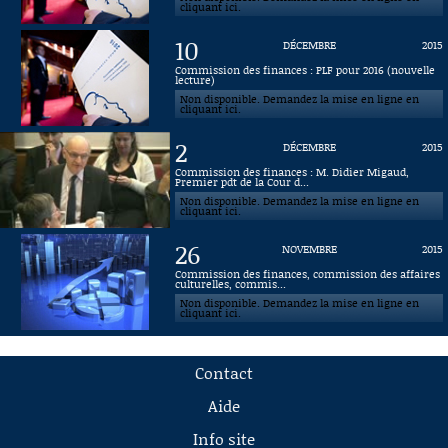
cliquant ici.
10
DÉCEMBRE
2015
Commission des finances : PLF pour 2016 (nouvelle
lecture)
Non disponible. Demandez la mise en ligne en
cliquant ici.
2
DÉCEMBRE
2015
Commission des finances : M. Didier Migaud,
Premier pdt de la Cour d...
Non disponible. Demandez la mise en ligne en
cliquant ici.
26
NOVEMBRE
2015
Commission des finances, commission des affaires
culturelles, commis...
Non disponible. Demandez la mise en ligne en
cliquant ici.
Contact
Aide
Info site