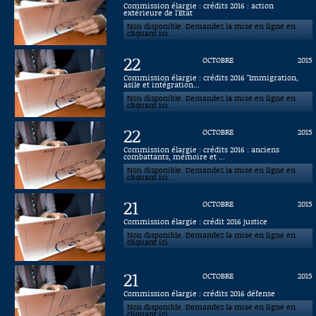
Commission élargie : crédits 2016 : action
extérieure de l'Etat
Connaissance, Histoire
Non disponible. Demandez la mise en ligne en
cliquant ici.
Autres
22
OCTOBRE
2015
Commission élargie : crédits 2016 "Immigration,
asile et intégration...
Non disponible. Demandez la mise en ligne en
cliquant ici.
22
OCTOBRE
2015
Commission élargie : crédits 2016 : anciens
combattants, mémoire et ...
Non disponible. Demandez la mise en ligne en
cliquant ici.
21
OCTOBRE
2015
Commission élargie : crédit 2016 justice
Non disponible. Demandez la mise en ligne en
cliquant ici.
21
OCTOBRE
2015
Commission élargie : crédits 2016 défense
Non disponible. Demandez la mise en ligne en
cliquant ici.