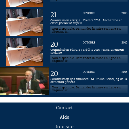
21
OCTOBRE
2015
Commission élargie : Crédits 2016 : Recherche et
enseignement supéri...
Non disponible. Demandez la mise en ligne en
cliquant ici.
20
OCTOBRE
2015
Commission élargie : crédits 2016 : enseignement
scolaire
Non disponible. Demandez la mise en ligne en
cliquant ici.
20
OCTOBRE
2015
Commission des finances : M. Bruno Delsol, dg de la
direction généra...
Non disponible. Demandez la mise en ligne en
cliquant ici.
Contact
Aide
Info site