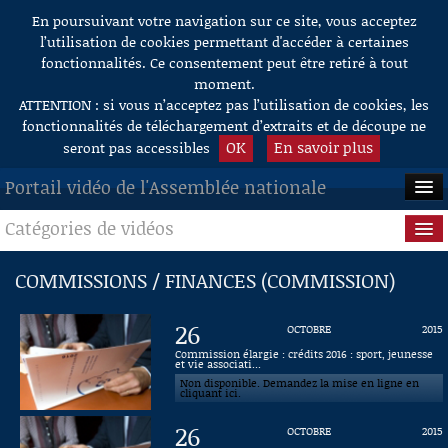
En poursuivant votre navigation sur ce site, vous acceptez
Aller au contenu
l’utilisation de cookies permettant d'accéder à certaines
fonctionnalités. Ce consentement peut être retiré à tout
moment.
ATTENTION : si vous n’acceptez pas l’utilisation de cookies, les
fonctionnalités de téléchargement d’extraits et de découpe ne
OK
En savoir plus
seront pas accessibles
Portail vidéo de l'Assemblée nationale
Catégories de vidéos
ACCUEIL
EN DIRECT
Séance publique
COMMISSIONS / FINANCES (COMMISSION)
À LA DEMANDE
Questions au Gouvernement
26
OCTOBRE
2015
RECHERCHE
Commissions
Commission élargie : crédits 2016 : sport, jeunesse
et vie associati...
Non disponible. Demandez la mise en ligne en
AIDE À LA DÉCOUPE
Présidence
cliquant ici.
DE VIDÉOS
26
OCTOBRE
2015
Évènements