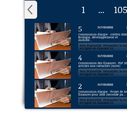
1
10
...
5
NOVEMBRE
Commission élargie : crédits 201
Ecologie, développement et
mobilté...
Non disponible. Demandez la m
en ligne en cliquant ici.
4
NOVEMBRE
Commission des finances : PLF 20
articles non rattachés (suite)
Non disponible. Demandez la m
en ligne en cliquant ici.
2
NOVEMBRE
Commission élargie : Projet de lo
finances pour 2016 (seconde pa...
Non disponible. Demandez la m
en ligne en cliquant ici.