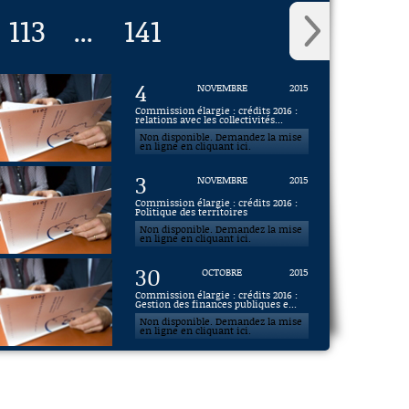
113
141
...
4
NOVEMBRE
2015
Commission élargie : crédits 2016 :
relations avec les collectivités...
Non disponible. Demandez la mise
en ligne en cliquant ici.
3
NOVEMBRE
2015
Commission élargie : crédits 2016 :
Politique des territoires
Non disponible. Demandez la mise
en ligne en cliquant ici.
30
OCTOBRE
2015
Commission élargie : crédits 2016 :
Gestion des finances publiques e...
Non disponible. Demandez la mise
en ligne en cliquant ici.