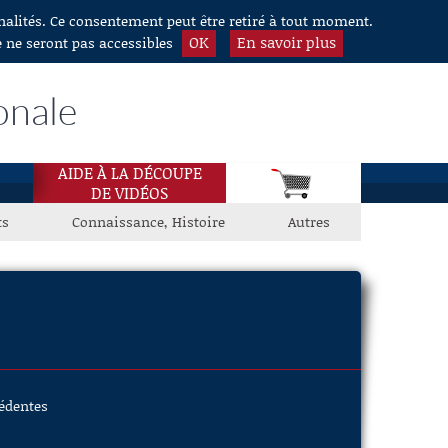
nnalités. Ce consentement peut être retiré à tout moment.
OK
En savoir plus
e ne seront pas accessibles
onale
AIDE À LA DÉCOUPE
DE VIDÉOS
ts
Connaissance, Histoire
Autres
cédentes