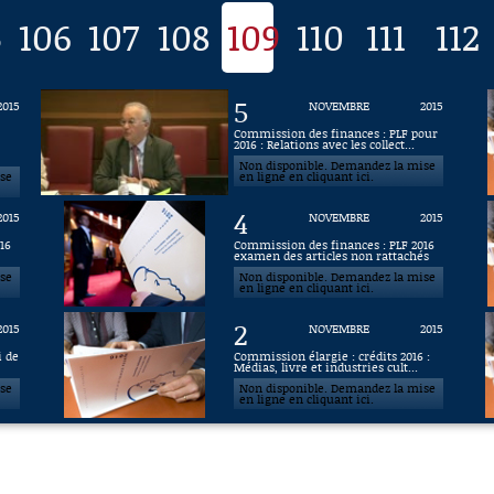
5
106
107
108
109
110
111
112
5
2015
NOVEMBRE
2015
6
Commission des finances : PLF pour
2016 : Relations avec les collect...
Non disponible. Demandez la mise
ise
en ligne en cliquant ici.
4
2015
NOVEMBRE
2015
16
Commission des finances : PLF 2016
examen des articles non rattachés
ise
Non disponible. Demandez la mise
en ligne en cliquant ici.
2
2015
NOVEMBRE
2015
i de
Commission élargie : crédits 2016 :
Médias, livre et industries cult...
ise
Non disponible. Demandez la mise
en ligne en cliquant ici.