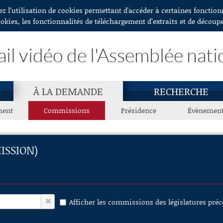
ez l’utilisation de cookies permettant d'accéder à certaines fonctio
ookies, les fonctionnalités de téléchargement d’extraits et de découp
ail vidéo de l'Assemblée nati
À LA DEMANDE
RECHERCHE
ment
Commissions
Présidence
Évènemen
ISSION)
Afficher les commissions des législatures pré