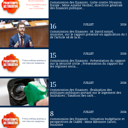
Commission des finances : Lutte contre l’évasion
fiscale ; Mme Amélie Verdier, directrice générale
Connaissance, Histoire
des finances publique...
Autres
16
JUILLET
2026
Commission des finances : M. David Amiel,
ministre, sur le rapport présenté en application du I
de l’article 48 de la lo...
15
JUILLET
2026
Commission des finances : Présentation du rapport
sur la sécurité civile ; Présentation du rapport sur
les régimes socia...
15
JUILLET
2026
Commission des finances : Évaluation des
politiques publiques portant sur le logement des
militaires ; Taxation des carb...
8
JUILLET
2026
Commission des finances : Situation budgétaire et
perspectives de l’AEFE : Mme Eléonore Caroit,
ministre