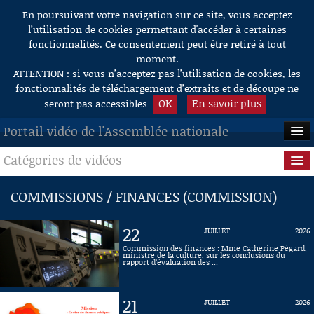
En poursuivant votre navigation sur ce site, vous acceptez
Aller au contenu
l’utilisation de cookies permettant d'accéder à certaines
fonctionnalités. Ce consentement peut être retiré à tout
moment.
ATTENTION : si vous n’acceptez pas l’utilisation de cookies, les
fonctionnalités de téléchargement d’extraits et de découpe ne
OK
En savoir plus
seront pas accessibles
Portail vidéo de l'Assemblée nationale
Catégories de vidéos
ACCUEIL
EN DIRECT
Séance publique
COMMISSIONS / FINANCES (COMMISSION)
À LA DEMANDE
Questions au Gouvernement
22
JUILLET
2026
RECHERCHE
Commissions
Commission des finances : Mme Catherine Pégard,
ministre de la culture, sur les conclusions du
rapport d’évaluation des ...
AIDE À LA DÉCOUPE
Présidence
DE VIDÉOS
21
JUILLET
2026
Évènements