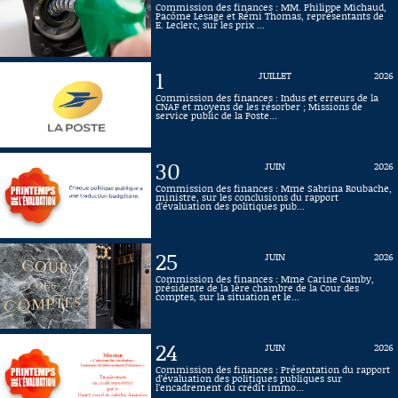
Commission des finances : MM. Philippe Michaud,
Pacôme Lesage et Rémi Thomas, représentants de
Connaissance, Histoire
E. Leclerc, sur les prix ...
Autres
1
JUILLET
2026
Commission des finances : Indus et erreurs de la
CNAF et moyens de les résorber ; Missions de
service public de la Poste...
30
JUIN
2026
Commission des finances : Mme Sabrina Roubache,
ministre, sur les conclusions du rapport
d’évaluation des politiques pub...
25
JUIN
2026
Commission des finances : Mme Carine Camby,
présidente de la 1ère chambre de la Cour des
comptes, sur la situation et le...
24
JUIN
2026
Commission des finances : Présentation du rapport
d’évaluation des politiques publiques sur
l’encadrement du crédit immo...