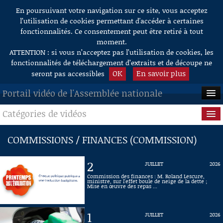
En poursuivant votre navigation sur ce site, vous acceptez
Aller au contenu
l’utilisation de cookies permettant d'accéder à certaines
fonctionnalités. Ce consentement peut être retiré à tout
moment.
ATTENTION : si vous n’acceptez pas l’utilisation de cookies, les
fonctionnalités de téléchargement d’extraits et de découpe ne
OK
En savoir plus
seront pas accessibles
Portail vidéo de l'Assemblée nationale
Catégories de vidéos
ACCUEIL
EN DIRECT
Séance publique
COMMISSIONS / FINANCES (COMMISSION)
À LA DEMANDE
Questions au Gouvernement
2
JUILLET
2026
RECHERCHE
Commissions
Commission des finances : M. Roland Lescure,
ministre, sur l'effet boule de neige de la dette ;
Mise en œuvre des repas ...
AIDE À LA DÉCOUPE
Présidence
DE VIDÉOS
1
JUILLET
2026
Évènements