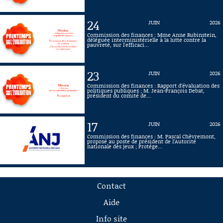
24
JUIN
2026
Commission des finances : Mme Anne Rubinstein,
déléguée interministérielle à la lutte contre la
pauvreté, sur l'efficaci...
23
JUIN
2026
Commission des finances : Rapport d’évaluation des
politiques publiques ; M. Jean-François Debat,
président du comité de...
17
JUIN
2026
Commission des finances : M. Pascal Chèvremont,
proposé au poste de président de l’Autorité
nationale des jeux ; Protége...
Contact
Aide
Info site