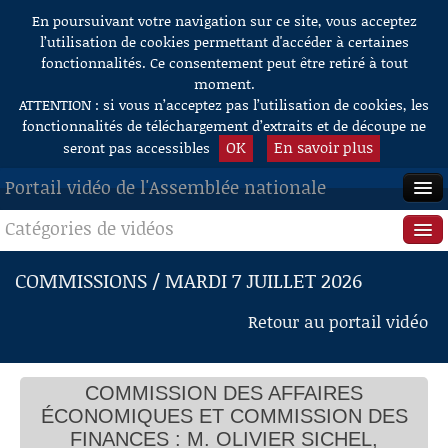
En poursuivant votre navigation sur ce site, vous acceptez
Aller au contenu
l’utilisation de cookies permettant d'accéder à certaines
fonctionnalités. Ce consentement peut être retiré à tout
moment.
ATTENTION : si vous n’acceptez pas l’utilisation de cookies, les
fonctionnalités de téléchargement d’extraits et de découpe ne
OK
En savoir plus
seront pas accessibles
Portail vidéo de l'Assemblée nationale
Catégories de vidéos
ACCUEIL
EN DIRECT
Séance publique
COMMISSIONS / MARDI 7 JUILLET 2026
À LA DEMANDE
Questions au Gouvernement
Retour au portail vidéo
RECHERCHE
Commissions
AIDE À LA DÉCOUPE
COMMISSION DES AFFAIRES
Présidence
DE VIDÉOS
ÉCONOMIQUES ET COMMISSION DES
Évènements
FINANCES : M. OLIVIER SICHEL,