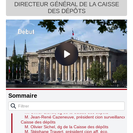
DIRECTEUR GÉNÉRAL DE LA CAISSE
Connaissance, Histoire
DES DÉPÔTS
Autres
Audition de M. Olivier Sichel, directeur général
de la Caisse des dépôts
M. Stéphane Travert, président cion aff. éco.
M. Éric Coquerel, président cion finances
M. Stéphane Travert, président cion aff. éco.
M. Olivier Sichel, dg de la Caisse des dépôts
M. Éric Coquerel, président cion finances
Sommaire
M. Olivier Sichel, dg de la Caisse des dépôts
M. Éric Coquerel, président cion finances
M. Stéphane Travert, président cion aff. éco.
M. Olivier Sichel, dg de la Caisse des dépôts
M. Jean-René Cazeneuve, président cion surveillance
Caisse des dépôts
M. Olivier Sichel, dg de la Caisse des dépôts
M. Stéphane Travert, président cion aff. éco.