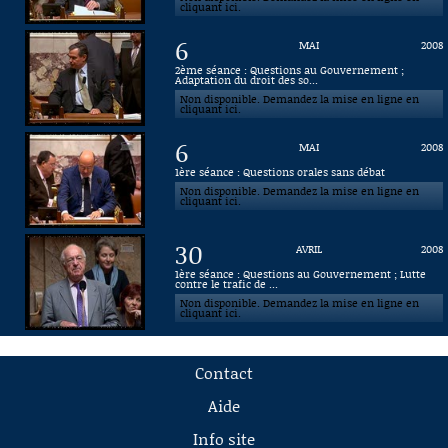
cliquant ici.
6
MAI
2008
2ème séance : Questions au Gouvernement ;
Adaptation du droit des so...
Non disponible. Demandez la mise en ligne en
cliquant ici.
6
MAI
2008
1ère séance : Questions orales sans débat
Non disponible. Demandez la mise en ligne en
cliquant ici.
30
AVRIL
2008
1ère séance : Questions au Gouvernement ; Lutte
contre le trafic de ...
Non disponible. Demandez la mise en ligne en
cliquant ici.
Contact
Aide
Info site