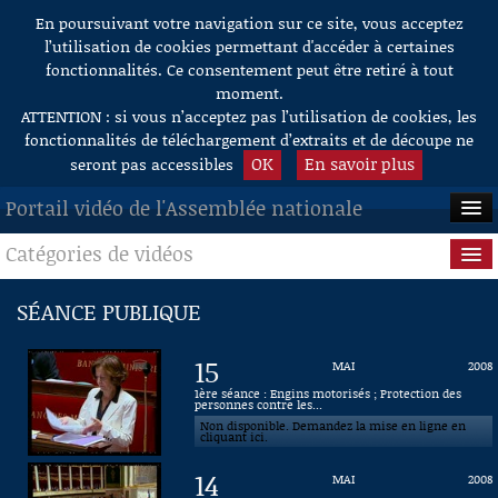
En poursuivant votre navigation sur ce site, vous acceptez
Aller au contenu
l’utilisation de cookies permettant d'accéder à certaines
fonctionnalités. Ce consentement peut être retiré à tout
moment.
ATTENTION : si vous n’acceptez pas l’utilisation de cookies, les
fonctionnalités de téléchargement d’extraits et de découpe ne
OK
En savoir plus
seront pas accessibles
Portail vidéo de l'Assemblée nationale
Catégories de vidéos
ACCUEIL
EN DIRECT
Séance publique
SÉANCE PUBLIQUE
À LA DEMANDE
Questions au Gouvernement
15
MAI
2008
RECHERCHE
Commissions
1ère séance : Engins motorisés ; Protection des
personnes contre les...
Non disponible. Demandez la mise en ligne en
AIDE À LA DÉCOUPE
Présidence
cliquant ici.
DE VIDÉOS
14
MAI
2008
Évènements