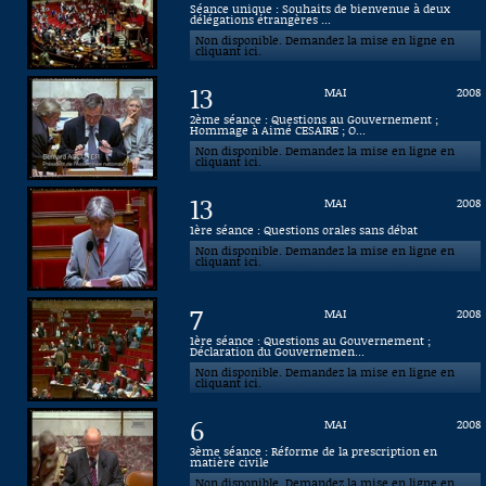
Séance unique : Souhaits de bienvenue à deux
délégations étrangères ...
Connaissance, Histoire
Non disponible. Demandez la mise en ligne en
cliquant ici.
Autres
13
MAI
2008
2ème séance : Questions au Gouvernement ;
Hommage à Aimé CESAIRE ; O...
Non disponible. Demandez la mise en ligne en
cliquant ici.
13
MAI
2008
1ère séance : Questions orales sans débat
Non disponible. Demandez la mise en ligne en
cliquant ici.
7
MAI
2008
1ère séance : Questions au Gouvernement ;
Déclaration du Gouvernemen...
Non disponible. Demandez la mise en ligne en
cliquant ici.
6
MAI
2008
3ème séance : Réforme de la prescription en
matière civile
Non disponible. Demandez la mise en ligne en