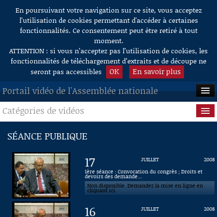
En poursuivant votre navigation sur ce site, vous acceptez
Aller au contenu
l’utilisation de cookies permettant d'accéder à certaines
fonctionnalités. Ce consentement peut être retiré à tout
moment.
ATTENTION : si vous n’acceptez pas l’utilisation de cookies, les
fonctionnalités de téléchargement d’extraits et de découpe ne
OK
En savoir plus
seront pas accessibles
Portail vidéo de l'Assemblée nationale
Catégories de vidéos
ACCUEIL
EN DIRECT
Séance publique
SÉANCE PUBLIQUE
À LA DEMANDE
Questions au Gouvernement
17
JUILLET
2008
RECHERCHE
Commissions
1ère séance : Convocation du congrès ; Droits et
devoirs des demande...
Non disponible. Demandez la mise en ligne en
AIDE À LA DÉCOUPE
Présidence
cliquant ici.
DE VIDÉOS
16
JUILLET
2008
Évènements