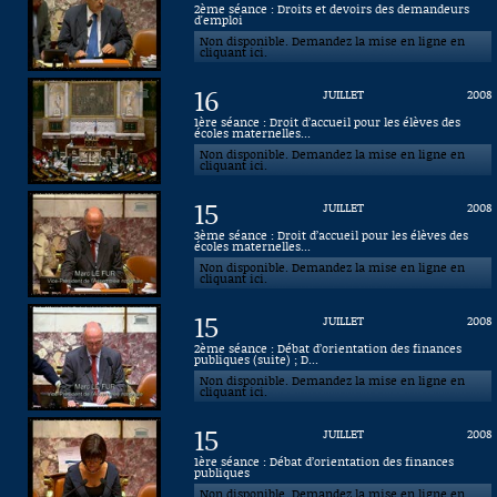
2ème séance : Droits et devoirs des demandeurs
d'emploi
Connaissance, Histoire
Non disponible. Demandez la mise en ligne en
cliquant ici.
Autres
16
JUILLET
2008
1ère séance : Droit d’accueil pour les élèves des
écoles maternelles...
Non disponible. Demandez la mise en ligne en
cliquant ici.
15
JUILLET
2008
3ème séance : Droit d’accueil pour les élèves des
écoles maternelles...
Non disponible. Demandez la mise en ligne en
cliquant ici.
15
JUILLET
2008
2ème séance : Débat d’orientation des finances
publiques (suite) ; D...
Non disponible. Demandez la mise en ligne en
cliquant ici.
15
JUILLET
2008
1ère séance : Débat d’orientation des finances
publiques
Non disponible. Demandez la mise en ligne en