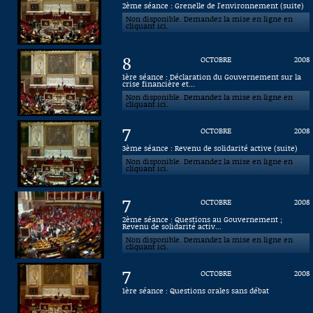
2ème séance : Grenelle de l'environnement (suite)
Non disponible. Demandez la mise en ligne en
Connaissance, Histoire
cliquant ici.
Autres
8
OCTOBRE
2008
1ère séance : Déclaration du Gouvernement sur la
crise financière et...
Non disponible. Demandez la mise en ligne en
cliquant ici.
7
OCTOBRE
2008
3ème séance : Revenu de solidarité active (suite)
Non disponible. Demandez la mise en ligne en
cliquant ici.
7
OCTOBRE
2008
2ème séance : Questions au Gouvernement ;
Revenu de solidarité activ...
Non disponible. Demandez la mise en ligne en
cliquant ici.
7
OCTOBRE
2008
1ère séance : Questions orales sans débat