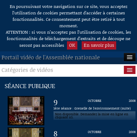
En poursuivant votre navigation sur ce site, vous acceptez
Aller au contenu
l’utilisation de cookies permettant d'accéder à certaines
fonctionnalités. Ce consentement peut être retiré à tout
moment.
ATTENTION : si vous n’acceptez pas l’utilisation de cookies, les
fonctionnalités de téléchargement d’extraits et de découpe ne
OK
En savoir plus
seront pas accessibles
Portail vidéo de l'Assemblée nationale
Catégories de vidéos
ACCUEIL
EN DIRECT
Séance publique
SÉANCE PUBLIQUE
À LA DEMANDE
Questions au Gouvernement
9
OCTOBRE
2008
RECHERCHE
Commissions
1ère séance : Grenelle de l'environnement (suite)
Non disponible. Demandez la mise en ligne en
cliquant ici.
AIDE À LA DÉCOUPE
Présidence
DE VIDÉOS
8
OCTOBRE
2008
Évènements