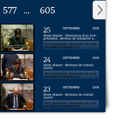
577
605
...
25
SEPTEMBRE
2008
3ème séance : Démission d’un vice-
président ; Revenu de solidarité a...
Non disponible. Demandez la mise
en ligne en cliquant ici.
24
SEPTEMBRE
2008
3ème séance : Revenus du travail
(suite)
Non disponible. Demandez la mise
en ligne en cliquant ici.
23
SEPTEMBRE
2008
3ème séance : Revenus du travail
(suite)
Non disponible. Demandez la mise
en ligne en cliquant ici.