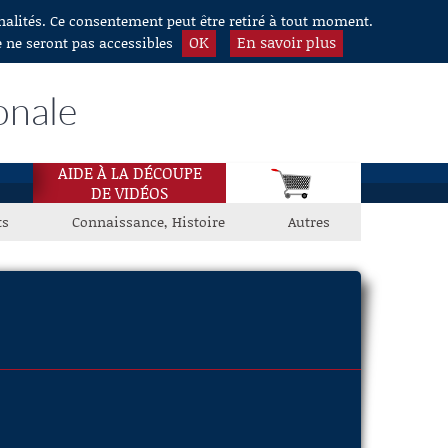
nnalités. Ce consentement peut être retiré à tout moment.
OK
En savoir plus
e ne seront pas accessibles
onale
AIDE À LA DÉCOUPE
DE VIDÉOS
ts
Connaissance, Histoire
Autres