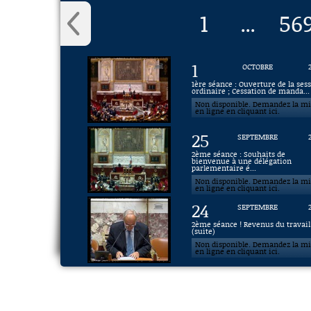
1
56
...
1
OCTOBRE
1ère séance : Ouverture de la ses
ordinaire ; Cessation de manda...
Non disponible. Demandez la m
en ligne en cliquant ici.
25
SEPTEMBRE
2ème séance : Souhaits de
bienvenue à une délégation
parlementaire é...
Non disponible. Demandez la m
en ligne en cliquant ici.
24
SEPTEMBRE
2ème séance ! Revenus du travail
(suite)
Non disponible. Demandez la m
en ligne en cliquant ici.