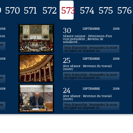
9
570
571
572
573
574
575
576
30
2008
SEPTEMBRE
2008
sion
Séance unique : Démission d’un
vice-président ; Revenu de
solidarité...
ise
Non disponible. Demandez la mise
en ligne en cliquant ici.
25
2008
SEPTEMBRE
2008
1ère séance : Revenus du travail
(suite)
Non disponible. Demandez la mise
ise
en ligne en cliquant ici.
24
2008
SEPTEMBRE
2008
1ère séance : Revenus du travail
(suite)
ise
Non disponible. Demandez la mise
en ligne en cliquant ici.