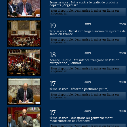
2ème séance : Lutte contre le trafic de produits
dopants ; Organisat...
Connaissance, Histoire
Non disponible. Demandez la mise en ligne en
cliquant ici.
Autres
19
JUIN
2008
1ère séance : Débat sur l’organisation du système de
santé en France
Non disponible. Demandez la mise en ligne en
cliquant ici.
18
JUIN
2008
Séance unique : Présidence française de l’Union
européenne ; Souhait...
Non disponible. Demandez la mise en ligne en
cliquant ici.
17
JUIN
2008
3ème séance : Réforme portuaire (suite)
Non disponible. Demandez la mise en ligne en
cliquant ici.
17
JUIN
2008
2ème séance : Questions au gouvernement ;
Modernisation de l’économi...
Non disponible. Demandez la mise en ligne en