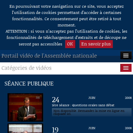
En poursuivant votre navigation sur ce site, vous acceptez
Aller au contenu
l’utilisation de cookies permettant d'accéder à certaines
fonctionnalités. Ce consentement peut être retiré à tout
moment.
ATTENTION : si vous n’acceptez pas l’utilisation de cookies, les
fonctionnalités de téléchargement d’extraits et de découpe ne
OK
En savoir plus
seront pas accessibles
Portail vidéo de l'Assemblée nationale
Catégories de vidéos
ACCUEIL
EN DIRECT
Séance publique
SÉANCE PUBLIQUE
À LA DEMANDE
Questions au Gouvernement
24
JUIN
2008
RECHERCHE
Commissions
1ère séance : Questions orales sans débat
Non disponible. Demandez la mise en ligne en
cliquant ici.
AIDE À LA DÉCOUPE
Présidence
DE VIDÉOS
19
JUIN
2008
Évènements