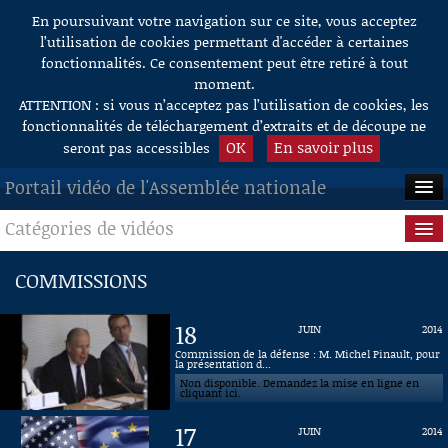
En poursuivant votre navigation sur ce site, vous acceptez
Aller au contenu
l’utilisation de cookies permettant d'accéder à certaines
fonctionnalités. Ce consentement peut être retiré à tout
moment.
ATTENTION : si vous n’acceptez pas l’utilisation de cookies, les
fonctionnalités de téléchargement d’extraits et de découpe ne
OK
En savoir plus
seront pas accessibles
Portail vidéo de l'Assemblée nationale
Catégories de vidéos
ACCUEIL
EN DIRECT
Séance publique
COMMISSIONS
À LA DEMANDE
Questions au Gouvernement
18
JUIN
2014
RECHERCHE
Commissions
Commission de la défense : M. Michel Pinault, pour
la présentation d...
Non disponible. Demandez la mise en ligne en
AIDE À LA DÉCOUPE
Présidence
cliquant ici.
DE VIDÉOS
17
JUIN
2014
Évènements