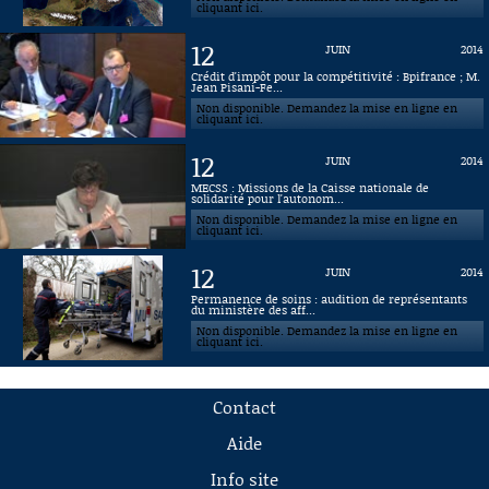
cliquant ici.
12
JUIN
2014
Crédit d'impôt pour la compétitivité : Bpifrance ; M.
Jean Pisani-Fe...
Non disponible. Demandez la mise en ligne en
cliquant ici.
12
JUIN
2014
MECSS : Missions de la Caisse nationale de
solidarité pour l'autonom...
Non disponible. Demandez la mise en ligne en
cliquant ici.
12
JUIN
2014
Permanence de soins : audition de représentants
du ministère des aff...
Non disponible. Demandez la mise en ligne en
cliquant ici.
Contact
Aide
Info site