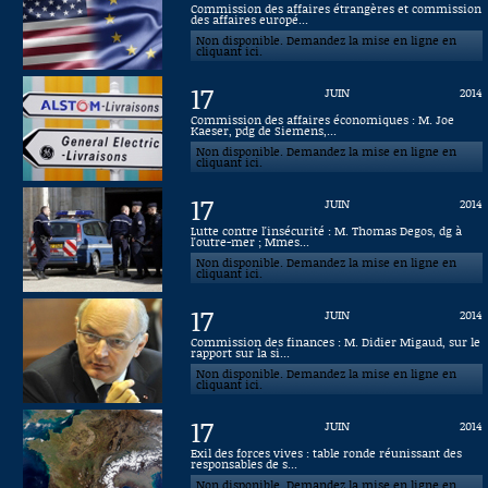
Commission des affaires étrangères et commission
des affaires europé...
Connaissance, Histoire
Non disponible. Demandez la mise en ligne en
cliquant ici.
Autres
17
JUIN
2014
Commission des affaires économiques : M. Joe
Kaeser, pdg de Siemens,...
Non disponible. Demandez la mise en ligne en
cliquant ici.
17
JUIN
2014
Lutte contre l'insécurité : M. Thomas Degos, dg à
l'outre-mer ; Mmes...
Non disponible. Demandez la mise en ligne en
cliquant ici.
17
JUIN
2014
Commission des finances : M. Didier Migaud, sur le
rapport sur la si...
Non disponible. Demandez la mise en ligne en
cliquant ici.
17
JUIN
2014
Exil des forces vives : table ronde réunissant des
responsables de s...
Non disponible. Demandez la mise en ligne en