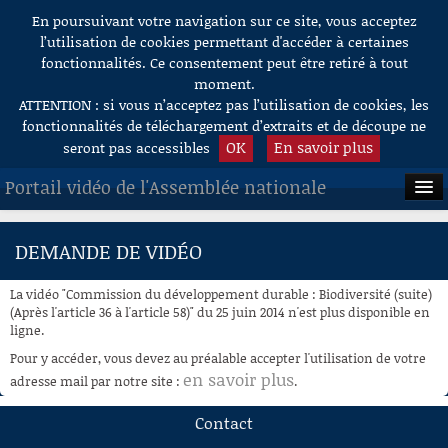
En poursuivant votre navigation sur ce site, vous acceptez
Aller au contenu
l’utilisation de cookies permettant d'accéder à certaines
fonctionnalités. Ce consentement peut être retiré à tout
moment.
ATTENTION : si vous n’acceptez pas l’utilisation de cookies, les
fonctionnalités de téléchargement d’extraits et de découpe ne
OK
En savoir plus
seront pas accessibles
Portail vidéo de l'Assemblée nationale
ACCUEIL
DEMANDE DE VIDÉO
EN DIRECT
La vidéo "Commission du développement durable : Biodiversité (suite)
À LA DEMANDE
(Après l'article 36 à l'article 58)" du 25 juin 2014 n'est plus disponible en
ligne.
RECHERCHE
Pour y accéder, vous devez au préalable accepter l'utilisation de votre
en savoir plus
adresse mail par notre site :
.
AIDE À LA DÉCOUPE
DE VIDÉOS
Contact