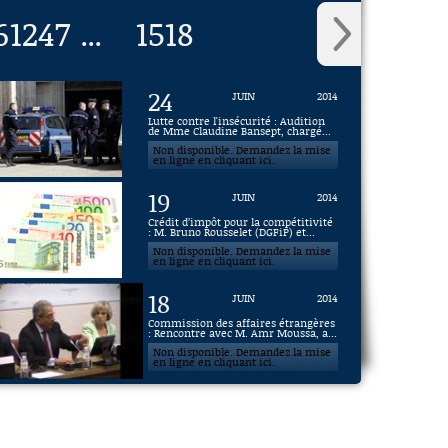
6
1247
1518
...
24
JUIN
2014
Lutte contre l'insécurité : Audition
de Mme Claudine Bansept, chargé...
Non disponible. Demandez la mise
en ligne en cliquant ici.
19
JUIN
2014
Crédit d’impôt pour la compétitivité
: M. Bruno Rousselet (DGFiP) et...
Non disponible. Demandez la mise
en ligne en cliquant ici.
18
JUIN
2014
Commission des affaires étrangères
: Rencontre avec M. Amr Moussa, a...
Non disponible. Demandez la mise
en ligne en cliquant ici.