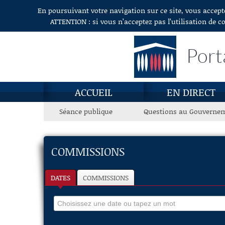
En poursuivant votre navigation sur ce site, vous accept
Aller au contenu
ATTENTION : si vous n’acceptez pas l’utilisation de c
Port
ACCUEIL
EN DIRECT
Séance publique
Questions au Gouverne
COMMISSIONS
DATES
COMMISSIONS