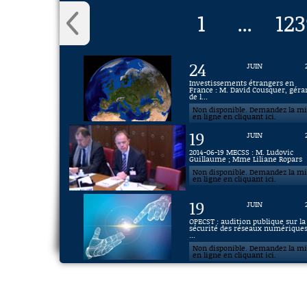
1
123
...
24
JUIN
Investissements étrangers en
France : M. David Cousquer, géra
de l...
Non disponible. Demandez la m
en ligne en cliquant ici.
19
JUIN
2014-06-19 MECSS : M. Ludovic
Guillaume ; Mme Liliane Ropars
Non disponible. Demandez la m
en ligne en cliquant ici.
19
JUIN
OPECST : audition publique sur la
sécurité des réseaux numériques
...
Non disponible. Demandez la m
en ligne en cliquant ici.