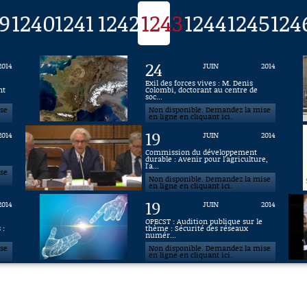
9
1240
1241
1242
1243
1244
1245
124
24
2014
JUIN
2014
Exil des forces vives : M. Denis
nt
Colombi, doctorant au centre de
soc...
ise
Non disponible. Demandez la mise
en ligne en cliquant ici.
19
2014
JUIN
2014
Commission du développement
durable : Avenir pour l'agriculture,
l'a...
ise
Non disponible. Demandez la mise
en ligne en cliquant ici.
19
2014
JUIN
2014
OPECST : Audition publique sur le
 :
thème : Sécurité des réseaux
numér...
ise
Non disponible. Demandez la mise
en ligne en cliquant ici.