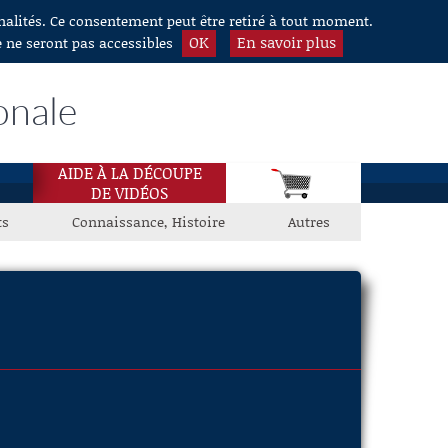
nnalités. Ce consentement peut être retiré à tout moment.
OK
En savoir plus
e ne seront pas accessibles
onale
AIDE À LA DÉCOUPE
DE VIDÉOS
ts
Connaissance, Histoire
Autres