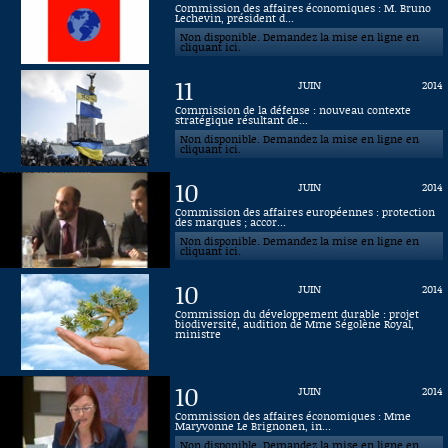
Commission des affaires économiques : M. Bruno
Lechevin, président d...
Connaissance, Histoire
Non disponible. Demandez la mise en ligne en
cliquant ici.
Autres
11
JUIN
2014
Commission de la défense : nouveau contexte
stratégique résultant de...
Non disponible. Demandez la mise en ligne en
cliquant ici.
10
JUIN
2014
Commission des affaires européennes : protection
des marques ; accor...
Non disponible. Demandez la mise en ligne en
cliquant ici.
10
JUIN
2014
Commission du développement durable : projet
biodiversité, audition de Mme Ségolène Royal,
ministre
10
JUIN
2014
Commission des affaires économiques : Mme
Maryvonne Le Brignonen, in...
Non disponible. Demandez la mise en ligne en