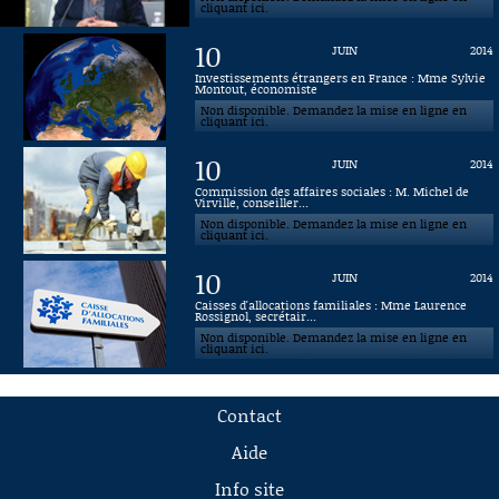
cliquant ici.
10
JUIN
2014
Investissements étrangers en France : Mme Sylvie
Montout, économiste
Non disponible. Demandez la mise en ligne en
cliquant ici.
10
JUIN
2014
Commission des affaires sociales : M. Michel de
Virville, conseiller...
Non disponible. Demandez la mise en ligne en
cliquant ici.
10
JUIN
2014
Caisses d'allocations familiales : Mme Laurence
Rossignol, secrétair...
Non disponible. Demandez la mise en ligne en
cliquant ici.
Contact
Aide
Info site