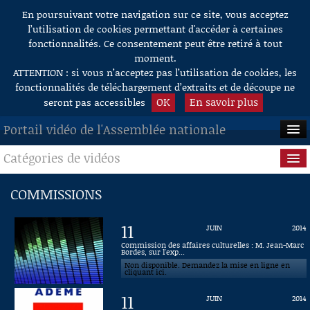
En poursuivant votre navigation sur ce site, vous acceptez
Aller au contenu
l’utilisation de cookies permettant d'accéder à certaines
fonctionnalités. Ce consentement peut être retiré à tout
moment.
ATTENTION : si vous n’acceptez pas l’utilisation de cookies, les
fonctionnalités de téléchargement d’extraits et de découpe ne
OK
En savoir plus
seront pas accessibles
Portail vidéo de l'Assemblée nationale
Catégories de vidéos
ACCUEIL
EN DIRECT
Séance publique
COMMISSIONS
À LA DEMANDE
Questions au Gouvernement
11
JUIN
2014
RECHERCHE
Commissions
Commission des affaires culturelles : M. Jean-Marc
Bordes, sur l'exp...
Non disponible. Demandez la mise en ligne en
AIDE À LA DÉCOUPE
Présidence
cliquant ici.
DE VIDÉOS
11
JUIN
2014
Évènements