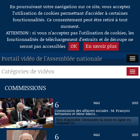
En poursuivant votre navigation sur ce site, vous acceptez
Aller au contenu
l’utilisation de cookies permettant d'accéder à certaines
fonctionnalités. Ce consentement peut être retiré à tout
moment.
ATTENTION : si vous n’acceptez pas l’utilisation de cookies, les
fonctionnalités de téléchargement d’extraits et de découpe ne
OK
En savoir plus
seront pas accessibles
Portail vidéo de l'Assemblée nationale
Catégories de vidéos
ACCUEIL
EN DIRECT
Séance publique
COMMISSIONS
À LA DEMANDE
Questions au Gouvernement
6
MAI
2015
RECHERCHE
Commissions
Commission des affaires sociales : M. François
Rebsamen et Mme Maris...
Non disponible. Demandez la mise en ligne en
AIDE À LA DÉCOUPE
Présidence
cliquant ici.
DE VIDÉOS
6
MAI
2015
Évènements