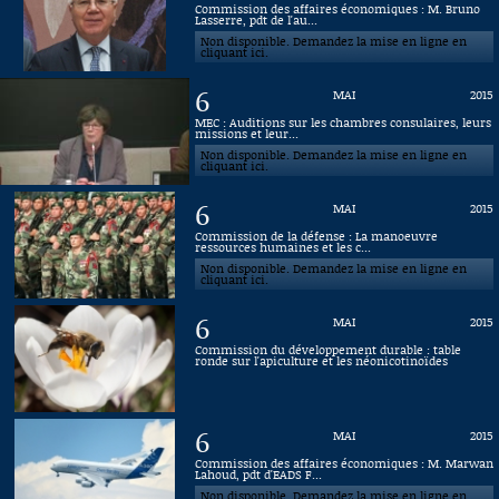
Commission des affaires économiques : M. Bruno
Lasserre, pdt de l'au...
Connaissance, Histoire
Non disponible. Demandez la mise en ligne en
cliquant ici.
Autres
6
MAI
2015
MEC : Auditions sur les chambres consulaires, leurs
missions et leur...
Non disponible. Demandez la mise en ligne en
cliquant ici.
6
MAI
2015
Commission de la défense : La manoeuvre
ressources humaines et les c...
Non disponible. Demandez la mise en ligne en
cliquant ici.
6
MAI
2015
Commission du développement durable : table
ronde sur l'apiculture et les néonicotinoïdes
6
MAI
2015
Commission des affaires économiques : M. Marwan
Lahoud, pdt d'EADS F...
Non disponible. Demandez la mise en ligne en