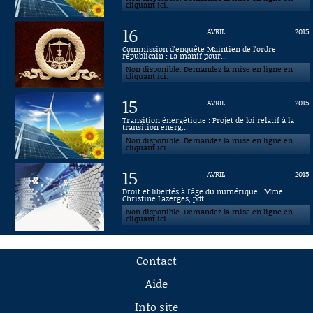
cliquant ici.
16
AVRIL
2015
Commission d'enquête Maintien de l'ordre
républicain : La manif pour...
Non disponible. Demandez la mise en ligne en
cliquant ici.
15
AVRIL
2015
Transition énergétique : Projet de loi relatif à la
transition énerg...
Non disponible. Demandez la mise en ligne en
cliquant ici.
15
AVRIL
2015
Droit et libertés à l'âge du numérique : Mme
Christine Lazerges, pdt...
Non disponible. Demandez la mise en ligne en
cliquant ici.
Contact
Aide
Info site