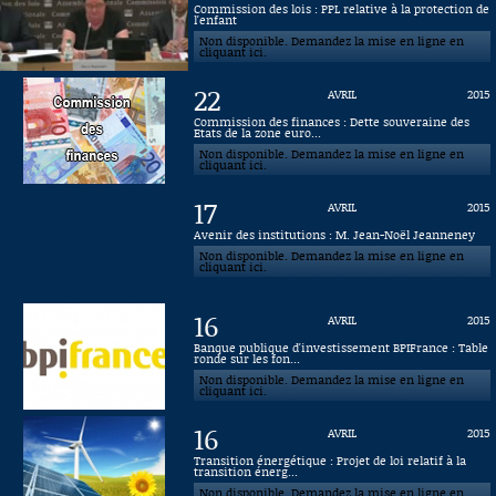
Commission des lois : PPL relative à la protection de
l'enfant
Connaissance, Histoire
Non disponible. Demandez la mise en ligne en
cliquant ici.
Autres
22
AVRIL
2015
Commission des finances : Dette souveraine des
Etats de la zone euro...
Non disponible. Demandez la mise en ligne en
cliquant ici.
17
AVRIL
2015
Avenir des institutions : M. Jean-Noël Jeanneney
Non disponible. Demandez la mise en ligne en
cliquant ici.
16
AVRIL
2015
Banque publique d'investissement BPIFrance : Table
ronde sur les fon...
Non disponible. Demandez la mise en ligne en
cliquant ici.
16
AVRIL
2015
Transition énergétique : Projet de loi relatif à la
transition énerg...
Non disponible. Demandez la mise en ligne en