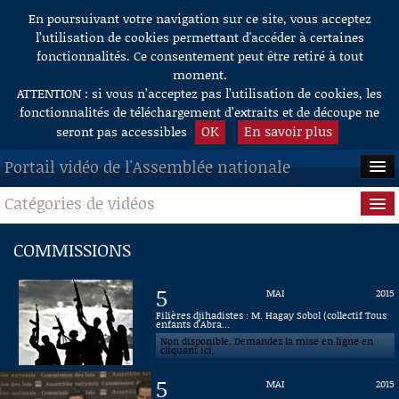
En poursuivant votre navigation sur ce site, vous acceptez
Aller au contenu
l’utilisation de cookies permettant d'accéder à certaines
fonctionnalités. Ce consentement peut être retiré à tout
moment.
ATTENTION : si vous n’acceptez pas l’utilisation de cookies, les
fonctionnalités de téléchargement d’extraits et de découpe ne
OK
En savoir plus
seront pas accessibles
Portail vidéo de l'Assemblée nationale
Catégories de vidéos
ACCUEIL
EN DIRECT
Séance publique
COMMISSIONS
À LA DEMANDE
Questions au Gouvernement
5
MAI
2015
RECHERCHE
Commissions
Filières djihadistes : M. Hagay Sobol (collectif Tous
enfants d'Abra...
Non disponible. Demandez la mise en ligne en
AIDE À LA DÉCOUPE
Présidence
cliquant ici.
DE VIDÉOS
5
MAI
2015
Évènements