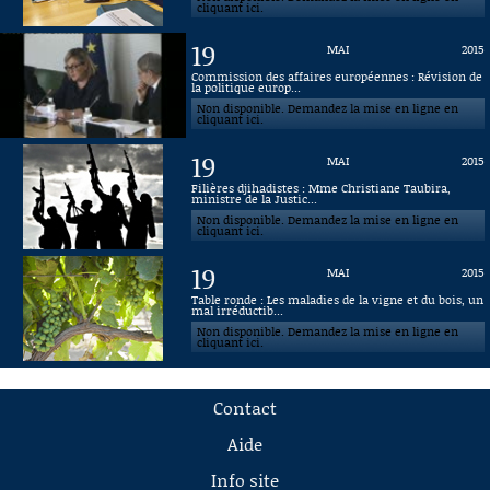
cliquant ici.
19
MAI
2015
Commission des affaires européennes : Révision de
la politique europ...
Non disponible. Demandez la mise en ligne en
cliquant ici.
19
MAI
2015
Filières djihadistes : Mme Christiane Taubira,
ministre de la Justic...
Non disponible. Demandez la mise en ligne en
cliquant ici.
19
MAI
2015
Table ronde : Les maladies de la vigne et du bois, un
mal irréductib...
Non disponible. Demandez la mise en ligne en
cliquant ici.
Contact
Aide
Info site