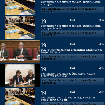
Commission des affaires sociales : Dialogue social
et emploi
Connaissance, Histoire
Non disponible. Demandez la mise en ligne en
cliquant ici.
Autres
19
MAI
2015
Commission des affaires sociales : Dialogue social
et emploi (avant ...
Non disponible. Demandez la mise en ligne en
cliquant ici.
19
MAI
2015
MEC : Financements des organismes extérieurs de
langue française
Non disponible. Demandez la mise en ligne en
cliquant ici.
19
MAI
2015
Commission des affaires étrangères : Accord
France-Turkménistan
Non disponible. Demandez la mise en ligne en
cliquant ici.
19
MAI
2015
Commission des finances : Dialogue social et
emploi (avis sur le tit...
Non disponible. Demandez la mise en ligne en