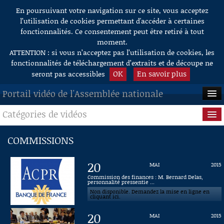
En poursuivant votre navigation sur ce site, vous acceptez
Aller au contenu
l’utilisation de cookies permettant d'accéder à certaines
fonctionnalités. Ce consentement peut être retiré à tout
moment.
ATTENTION : si vous n’acceptez pas l’utilisation de cookies, les
fonctionnalités de téléchargement d’extraits et de découpe ne
OK
En savoir plus
seront pas accessibles
Portail vidéo de l'Assemblée nationale
Catégories de vidéos
ACCUEIL
EN DIRECT
Séance publique
COMMISSIONS
À LA DEMANDE
Questions au Gouvernement
20
MAI
2015
RECHERCHE
Commissions
Commission des finances : M. Bernard Delas,
personnalité pressentie ...
Non disponible. Demandez la mise en ligne en
AIDE À LA DÉCOUPE
Présidence
cliquant ici.
DE VIDÉOS
20
MAI
2015
Évènements