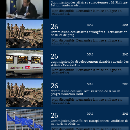
Commission des affaires européennes : M. Philippe
Setton, ambassadeu...
Connaissance, Histoire
Non disponible. Demandez la mise en ligne en
cliquant ici.
Autres
26
MAI
2015
Commission des affaires étrangères : Actualisation
de la loi de prog...
Non disponible. Demandez la mise en ligne en
cliquant ici.
26
MAI
2015
Commission du développement durable : avenir des
trains d'équilibre ...
Non disponible. Demandez la mise en ligne en
cliquant ici.
26
MAI
2015
Commission des lois : actualisation de la loi de
programmation milit...
Non disponible. Demandez la mise en ligne en
cliquant ici.
26
MAI
2015
Commission des Affaires Européennes : Audition de
M. Harlem Désir, ...
Non disponible. Demandez la mise en ligne en