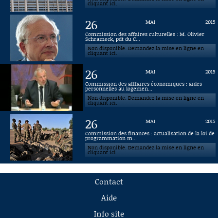
cliquant ici.
26
MAI
2015
Commission des affaires culturelles : M. Olivier
Schrameck, pdt du C...
Non disponible. Demandez la mise en ligne en
cliquant ici.
26
MAI
2015
Commission des afffaires économiques : aides
personnelles au logemen...
Non disponible. Demandez la mise en ligne en
cliquant ici.
26
MAI
2015
Commission des finances : actualisation de la loi de
programmation m...
Non disponible. Demandez la mise en ligne en
cliquant ici.
Contact
Aide
Info site