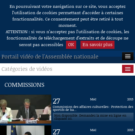
En poursuivant votre navigation sur ce site, vous acceptez
Aller au contenu
l’utilisation de cookies permettant d'accéder à certaines
fonctionnalités. Ce consentement peut être retiré à tout
moment.
ATTENTION : si vous n’acceptez pas l’utilisation de cookies, les
fonctionnalités de téléchargement d’extraits et de découpe ne
OK
En savoir plus
seront pas accessibles
Portail vidéo de l'Assemblée nationale
Catégories de vidéos
ACCUEIL
EN DIRECT
Séance publique
COMMISSIONS
À LA DEMANDE
Questions au Gouvernement
27
MAI
2015
RECHERCHE
Commissions
Commission des affaires culturelles : Protection des
sportifs de ha...
Non disponible. Demandez la mise en ligne en
AIDE À LA DÉCOUPE
Présidence
cliquant ici.
DE VIDÉOS
27
MAI
2015
Évènements