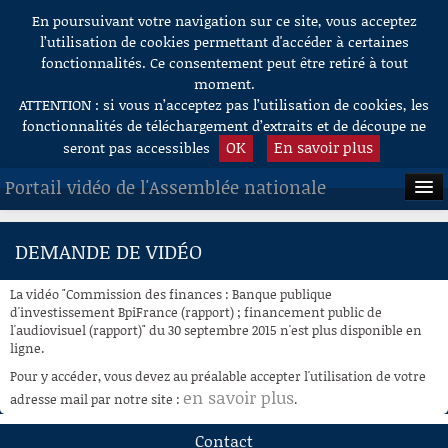
En poursuivant votre navigation sur ce site, vous acceptez
Aller au contenu
l’utilisation de cookies permettant d'accéder à certaines
fonctionnalités. Ce consentement peut être retiré à tout
moment.
ATTENTION : si vous n’acceptez pas l’utilisation de cookies, les
fonctionnalités de téléchargement d’extraits et de découpe ne
OK
En savoir plus
seront pas accessibles
Portail vidéo de l'Assemblée nationale
ACCUEIL
DEMANDE DE VIDÉO
EN DIRECT
La vidéo "Commission des finances : Banque publique
À LA DEMANDE
d'investissement BpiFrance (rapport) ; financement public de
l'audiovisuel (rapport)" du 30 septembre 2015 n'est plus disponible en
ligne.
RECHERCHE
Pour y accéder, vous devez au préalable accepter l'utilisation de votre
AIDE À LA DÉCOUPE
en savoir plus
adresse mail par notre site :
.
DE VIDÉOS
Contact