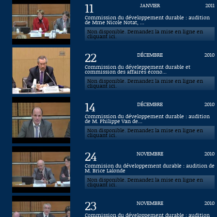
11
JANVIER
2011
Connaissance, Histoire
Commission du développement durable : audition
de Mme Nicole Notat, ...
Non disponible. Demandez la mise en ligne en
Autres
cliquant ici.
22
DÉCEMBRE
2010
Commission du déveleppement durable et
commission des affaires écono...
Non disponible. Demandez la mise en ligne en
cliquant ici.
14
DÉCEMBRE
2010
Commission du développement durable : audition
de M. Philippe Van de...
Non disponible. Demandez la mise en ligne en
cliquant ici.
24
NOVEMBRE
2010
Commision du développement durable : audition de
M. Brice Lalonde
Non disponible. Demandez la mise en ligne en
cliquant ici.
23
NOVEMBRE
2010
Commission du développement durable : audition