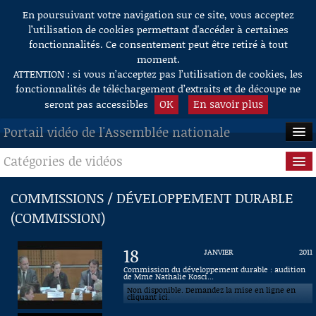
En poursuivant votre navigation sur ce site, vous acceptez
Aller au contenu
l’utilisation de cookies permettant d'accéder à certaines
fonctionnalités. Ce consentement peut être retiré à tout
moment.
ATTENTION : si vous n’acceptez pas l’utilisation de cookies, les
fonctionnalités de téléchargement d’extraits et de découpe ne
OK
En savoir plus
seront pas accessibles
Portail vidéo de l'Assemblée nationale
Catégories de vidéos
ACCUEIL
EN DIRECT
Séance publique
COMMISSIONS / DÉVELOPPEMENT DURABLE
(COMMISSION)
À LA DEMANDE
Questions au Gouvernement
RECHERCHE
Commissions
18
JANVIER
2011
Commission du développement durable : audition
AIDE À LA DÉCOUPE
de Mme Nathalie Kosci...
Présidence
DE VIDÉOS
Non disponible. Demandez la mise en ligne en
cliquant ici.
Évènements