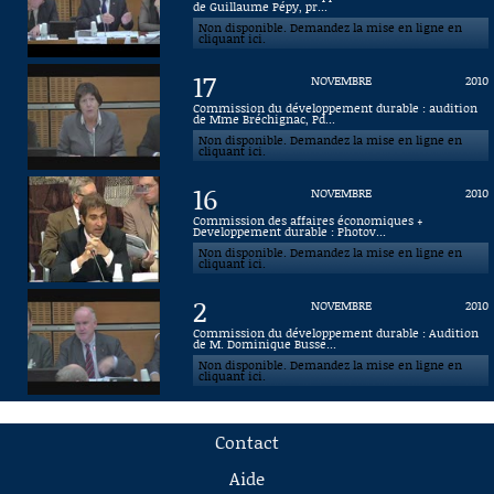
de Guillaume Pépy, pr...
Non disponible. Demandez la mise en ligne en
cliquant ici.
17
NOVEMBRE
2010
Commission du développement durable : audition
de Mme Bréchignac, Pd...
Non disponible. Demandez la mise en ligne en
cliquant ici.
16
NOVEMBRE
2010
Commission des affaires économiques +
Developpement durable : Photov...
Non disponible. Demandez la mise en ligne en
cliquant ici.
2
NOVEMBRE
2010
Commission du développement durable : Audition
de M. Dominique Busse...
Non disponible. Demandez la mise en ligne en
cliquant ici.
Contact
Aide