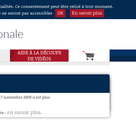
nnalités. Ce consentement peut être retiré à tout moment.
OK
En savoir plus
e ne seront pas accessibles
onale
AIDE À LA DÉCOUPE
DE VIDÉOS
17 novembre 2009 n'est plus
en savoir plus
te :
.