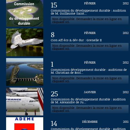
15
FÉVRIER
2012
Connaissance, Histoire
Commission du développement durable : Audition
de M. Guillaume Saint...
Non disponible. Demandez la mise en ligne en
Autres
cliquant ici.
8
FÉVRIER
2012
Cion Aff éco & dév dur : Grenelle II
Non disponible. Demandez la mise en ligne en
cliquant ici.
1
FÉVRIER
2012
Commission développement durable : auditions de
M. Christian de Bois...
Non disponible. Demandez la mise en ligne en
cliquant ici.
25
JANVIER
2012
Commission du développement durable : audition
de M. Alexandre de Ju...
Non disponible. Demandez la mise en ligne en
cliquant ici.
14
DÉCEMBRE
2011
Commission du développement durable : audition