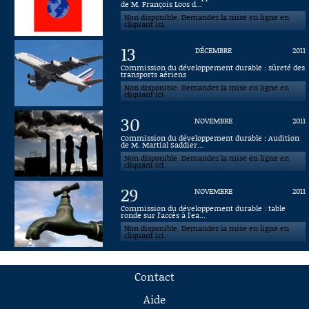
de M. François Loos d...
Non disponible. Demandez la mise en ligne en
cliquant ici.
13
DÉCEMBRE
2011
Commission du développement durable : sûreté des
transports aériens
Non disponible. Demandez la mise en ligne en
cliquant ici.
30
NOVEMBRE
2011
Commission du développement durable : Audition
de M. Martial Saddier...
Non disponible. Demandez la mise en ligne en
cliquant ici.
29
NOVEMBRE
2011
Commission du développement durable : table
ronde sur l'accès à l'ea...
Non disponible. Demandez la mise en ligne en
cliquant ici.
Contact
Aide