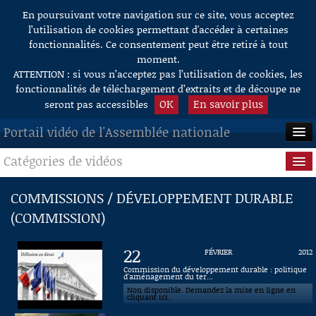
En poursuivant votre navigation sur ce site, vous acceptez
Aller au contenu
l’utilisation de cookies permettant d'accéder à certaines
fonctionnalités. Ce consentement peut être retiré à tout
moment.
ATTENTION : si vous n’acceptez pas l’utilisation de cookies, les
fonctionnalités de téléchargement d’extraits et de découpe ne
OK
En savoir plus
seront pas accessibles
Portail vidéo de l'Assemblée nationale
Catégories de vidéos
ACCUEIL
EN DIRECT
Séance publique
COMMISSIONS / DÉVELOPPEMENT DURABLE
(COMMISSION)
À LA DEMANDE
Questions au Gouvernement
RECHERCHE
Commissions
22
FÉVRIER
2012
Commission du développement durable : politique
AIDE À LA DÉCOUPE
d'aménagement du ter...
Présidence
DE VIDÉOS
Non disponible. Demandez la mise en ligne en
cliquant ici.
Évènements