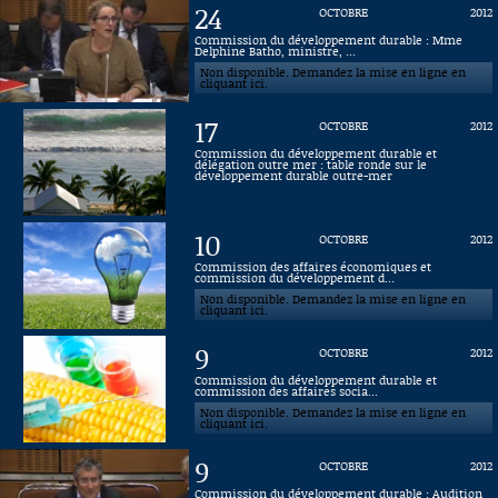
24
OCTOBRE
2012
Connaissance, Histoire
Commission du développement durable : Mme
Delphine Batho, ministre, ...
Non disponible. Demandez la mise en ligne en
Autres
cliquant ici.
17
OCTOBRE
2012
Commission du développement durable et
délégation outre mer : table ronde sur le
développement durable outre-mer
10
OCTOBRE
2012
Commission des affaires économiques et
commission du développement d...
Non disponible. Demandez la mise en ligne en
cliquant ici.
9
OCTOBRE
2012
Commission du développement durable et
commission des affaires socia...
Non disponible. Demandez la mise en ligne en
cliquant ici.
9
OCTOBRE
2012
Commission du développement durable : Audition