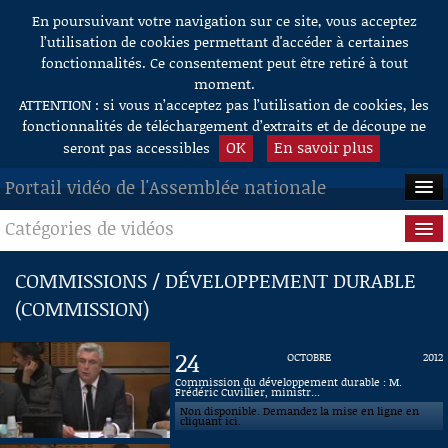
En poursuivant votre navigation sur ce site, vous acceptez
Aller au contenu
l’utilisation de cookies permettant d'accéder à certaines
fonctionnalités. Ce consentement peut être retiré à tout
moment.
ATTENTION : si vous n’acceptez pas l’utilisation de cookies, les
fonctionnalités de téléchargement d’extraits et de découpe ne
OK
En savoir plus
seront pas accessibles
Portail vidéo de l'Assemblée nationale
Catégories de vidéos
ACCUEIL
EN DIRECT
Séance publique
COMMISSIONS / DÉVELOPPEMENT DURABLE
(COMMISSION)
À LA DEMANDE
Questions au Gouvernement
RECHERCHE
Commissions
24
OCTOBRE
2012
Commission du développement durable : M.
AIDE À LA DÉCOUPE
Frédéric Cuvillier, ministr...
Présidence
DE VIDÉOS
Non disponible. Demandez la mise en ligne en
cliquant ici.
Évènements