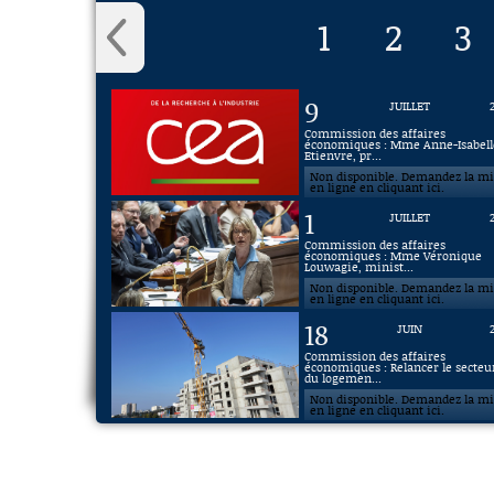
1
2
3
9
JUILLET
Commission des affaires
économiques : Mme Anne-Isabell
Etienvre, pr...
Non disponible. Demandez la m
en ligne en cliquant ici.
1
JUILLET
Commission des affaires
économiques : Mme Véronique
Louwagie, minist...
Non disponible. Demandez la m
en ligne en cliquant ici.
18
JUIN
Commission des affaires
économiques : Relancer le secteu
du logemen...
Non disponible. Demandez la m
en ligne en cliquant ici.