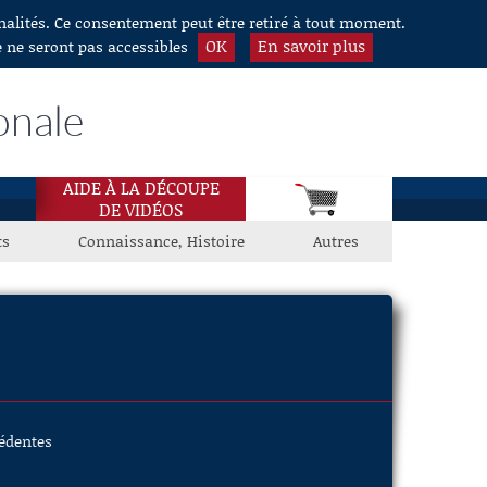
nnalités. Ce consentement peut être retiré à tout moment.
OK
En savoir plus
e ne seront pas accessibles
onale
AIDE À LA DÉCOUPE
DE VIDÉOS
ts
Connaissance, Histoire
Autres
cédentes