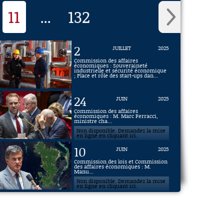
11
132
...
2
JUILLET
2025
Commission des affaires
économiques : Souveraineté
industrielle et sécurité économique
; Place et rôle des start-ups dan...
24
JUIN
2025
Commission des affaires
économiques : M. Marc Ferracci,
ministre cha...
Non disponible. Demandez la mise
en ligne en cliquant ici.
10
JUIN
2025
Commission des lois et Commission
des affaires économiques : M.
Manu...
Non disponible. Demandez la mise
en ligne en cliquant ici.