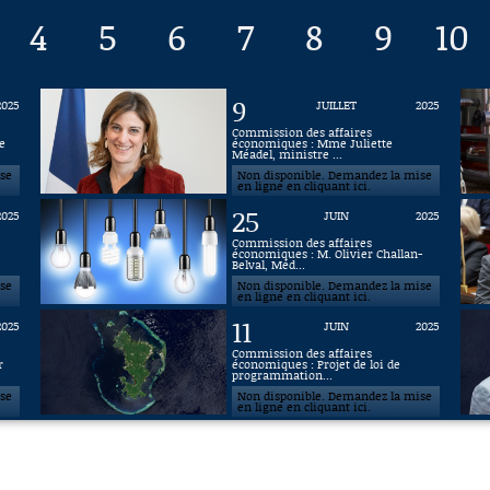
4
5
6
7
8
9
10
9
2025
JUILLET
2025
Commission des affaires
e
économiques : Mme Juliette
Méadel, ministre ...
ise
Non disponible. Demandez la mise
en ligne en cliquant ici.
25
2025
JUIN
2025
Commission des affaires
économiques : M. Olivier Challan-
Belval, Méd...
ise
Non disponible. Demandez la mise
en ligne en cliquant ici.
11
2025
JUIN
2025
Commission des affaires
r
économiques : Projet de loi de
programmation...
ise
Non disponible. Demandez la mise
en ligne en cliquant ici.