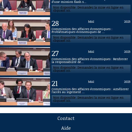
d’une mission flash s...
Non disponible. Demandez la mise en ligne en
cliquant ici.
28
MAI
2025
Commission des affaires économiques :
Problématiques économiques de ...
Non disponible. Demandez la mise en ligne en
cliquant ici.
27
MAI
2025
Commission des affaires économiques : Renforcer
la responsabilité de...
Non disponible. Demandez la mise en ligne en
cliquant ici.
21
MAI
2025
Commission des affaires économiques : Améliorer
l’accès au logement ...
Non disponible. Demandez la mise en ligne en
cliquant ici.
Contact
Aide