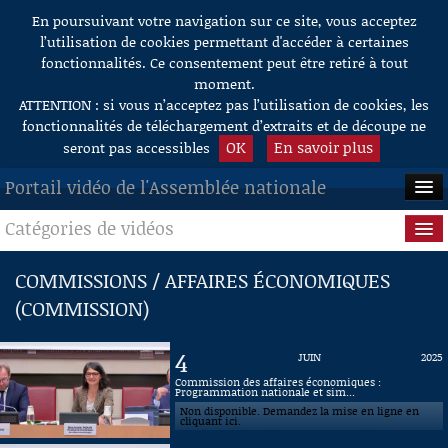
En poursuivant votre navigation sur ce site, vous acceptez
Aller au contenu
l’utilisation de cookies permettant d'accéder à certaines
fonctionnalités. Ce consentement peut être retiré à tout
moment.
ATTENTION : si vous n’acceptez pas l’utilisation de cookies, les
fonctionnalités de téléchargement d’extraits et de découpe ne
OK
En savoir plus
seront pas accessibles
Portail vidéo de l'Assemblée nationale
Catégories de vidéos
ACCUEIL
EN DIRECT
Séance publique
COMMISSIONS / AFFAIRES ÉCONOMIQUES
(COMMISSION)
À LA DEMANDE
Questions au Gouvernement
RECHERCHE
Commissions
4
JUIN
2025
Commission des affaires économiques :
AIDE À LA DÉCOUPE
Programmation nationale et sim...
Présidence
DE VIDÉOS
Non disponible. Demandez la mise en ligne en
cliquant ici.
Évènements