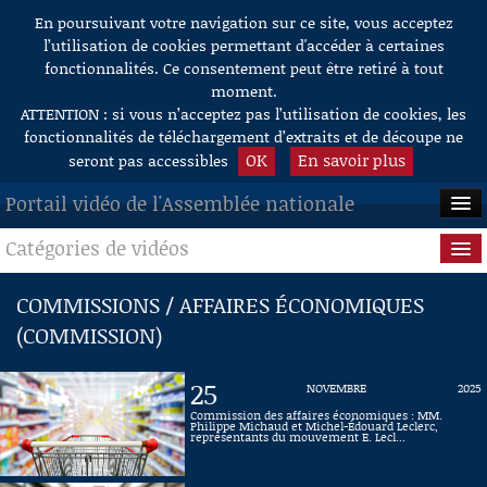
En poursuivant votre navigation sur ce site, vous acceptez
Aller au contenu
l’utilisation de cookies permettant d'accéder à certaines
fonctionnalités. Ce consentement peut être retiré à tout
moment.
ATTENTION : si vous n’acceptez pas l’utilisation de cookies, les
fonctionnalités de téléchargement d’extraits et de découpe ne
OK
En savoir plus
seront pas accessibles
Portail vidéo de l'Assemblée nationale
Catégories de vidéos
ACCUEIL
EN DIRECT
Séance publique
COMMISSIONS / AFFAIRES ÉCONOMIQUES
(COMMISSION)
À LA DEMANDE
Questions au Gouvernement
RECHERCHE
Commissions
25
NOVEMBRE
2025
Commission des affaires économiques : MM.
AIDE À LA DÉCOUPE
Philippe Michaud et Michel-Édouard Leclerc,
Présidence
représentants du mouvement E. Lecl...
DE VIDÉOS
Évènements