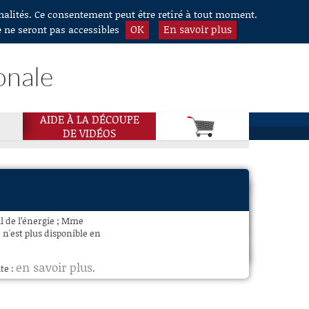
nnalités. Ce consentement peut être retiré à tout moment.
OK
En savoir plus
e ne seront pas accessibles
onale
AIDE À LA DÉCOUPE
DE VIDÉOS
l de l’énergie ; Mme
n'est plus disponible en
en savoir plus
te :
.